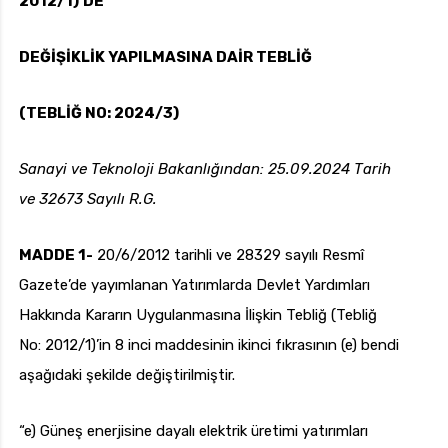
2012/1)’DE
DEĞİŞİKLİK YAPILMASINA DAİR TEBLİĞ
uk.com
Pzt — Cmt: 09:00 — 18:00
(TEBLİĞ NO: 2024/3)
Sanayi ve Teknoloji Bakanlığından: 25.09.2024 Tarih
ve 32673 Sayılı R.G.
MADDE 1-
20/6/2012 tarihli ve 28329 sayılı Resmî
Gazete’de yayımlanan Yatırımlarda Devlet Yardımları
Hakkında Kararın Uygulanmasına İlişkin Tebliğ (Tebliğ
No: 2012/1)’in 8 inci maddesinin ikinci fıkrasının (e) bendi
aşağıdaki şekilde değiştirilmiştir.
“e) Güneş enerjisine dayalı elektrik üretimi yatırımları