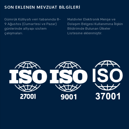
SON EKLENEN MEVZUAT BILGILERI
Gümrük Külliyatı veri tabanında 8-
Maldivler Elektronik Menşe ve
9 Ağustos (Cumartesi ve Pazar)
Dolaşım Belgesi Kullanımına İlişkin
günlerinde altyapı sistem
Bildirimde Bulunan Ülkeler
çalışmaları.
Listesine eklenmiştir.