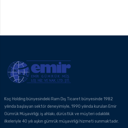
Koç Holding bünyesindeki Ram Dış Ticaret bünyesinde 1982
yılında başlayan sektör deneyimiyle, 1990 yılında kurulan Emir
Gümrük Müşavirliği; iş ahlakı, dürüstlük ve müşteri odaklılık
ilkeleriyle 40 yılı aşkın gümrük müşavirliği hizmeti sunmaktadır.