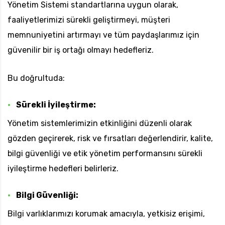
Yönetim Sistemi standartlarına uygun olarak,
faaliyetlerimizi sürekli geliştirmeyi, müşteri
memnuniyetini artırmayı ve tüm paydaşlarımız için
uk.com
Pzt — Cmt: 09:00 — 18:00
güvenilir bir iş ortağı olmayı hedefleriz.
Bu doğrultuda:
Sürekli İyileştirme:
Yönetim sistemlerimizin etkinliğini düzenli olarak
gözden geçirerek, risk ve fırsatları değerlendirir, kalite,
bilgi güvenliği ve etik yönetim performansını sürekli
iyileştirme hedefleri belirleriz.
Bilgi Güvenliği:
Bilgi varlıklarımızı korumak amacıyla, yetkisiz erişimi,