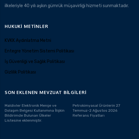
ilkeleriyle 40 yılı aşkın gümrük müşavirliği hizmeti sunmaktadır.
HUKUKI METINLER
KVKK Aydınlatma Metni
Entegre Yönetim Sistemi Politikası
İş Güvenliği ve Sağlık Politikası
Gizlilik Politikası
SON EKLENEN MEVZUAT BILGILERI
Maldivler Elektronik Menşe ve
Petrokimyasal Ürünlerin 27
Dolaşım Belgesi Kullanımına İlişkin
Temmuz-2 Ağustos 2026
Bildirimde Bulunan Ülkeler
Referans Fiyatları
Listesine eklenmiştir.