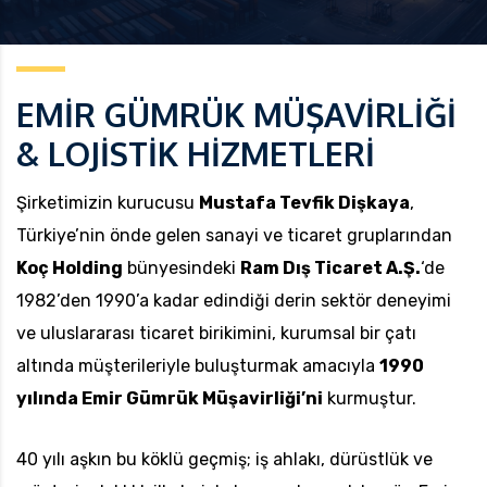
EMİR GÜMRÜK MÜŞAVİRLİĞİ
uk.com
Pzt — Cmt: 09:00 — 18:00
& LOJİSTİK HİZMETLERİ
Şirketimizin kurucusu
Mustafa Tevfik Dişkaya
,
Türkiye’nin önde gelen sanayi ve ticaret gruplarından
Koç Holding
bünyesindeki
Ram Dış Ticaret A.Ş.
‘de
1982’den 1990’a kadar edindiği derin sektör deneyimi
ve uluslararası ticaret birikimini, kurumsal bir çatı
altında müşterileriyle buluşturmak amacıyla
1990
yılında Emir Gümrük Müşavirliği’ni
kurmuştur.
40 yılı aşkın bu köklü geçmiş; iş ahlakı, dürüstlük ve