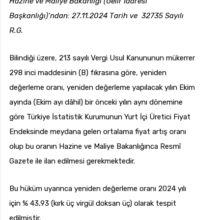
Hazine ve Maliye Bakanlığı (Gelir İdaresi
Başkanlığı)’ndan: 27.11.2024 Tarih ve 32735 Sayılı
R.G.
uk.com
Pzt — Cmt: 09:00 — 18:00
Bilindiği üzere, 213 sayılı Vergi Usul Kanununun mükerrer
298 inci maddesinin (B) fıkrasına göre, yeniden
değerleme oranı, yeniden değerleme yapılacak yılın Ekim
ayında (Ekim ayı dâhil) bir önceki yılın aynı dönemine
göre Türkiye İstatistik Kurumunun Yurt İçi Üretici Fiyat
Endeksinde meydana gelen ortalama fiyat artış oranı
olup bu oranın Hazine ve Maliye Bakanlığınca Resmî
Gazete ile ilan edilmesi gerekmektedir.
Bu hüküm uyarınca yeniden değerleme oranı 2024 yılı
için % 43,93 (kırk üç virgül doksan üç) olarak tespit
edilmiştir.