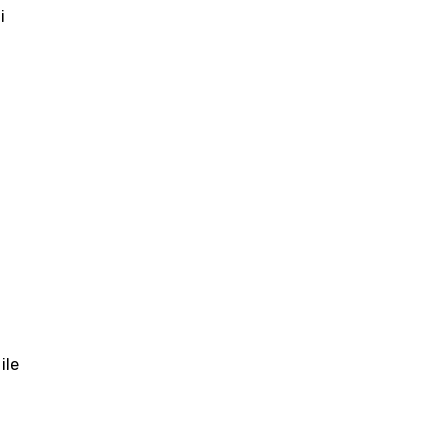
i
ile