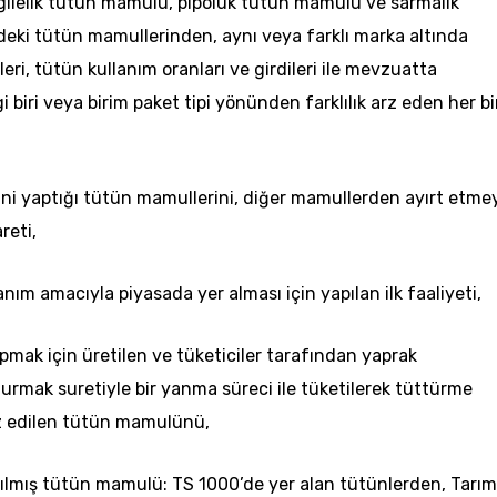
rgilelik tütün mamulü, pipoluk tütün mamulü ve sarmalık
rdeki tütün mamullerinden, aynı veya farklı marka altında
eri, tütün kullanım oranları ve girdileri ile mevzuatta
biri veya birim paket tipi yönünden farklılık arz eden her bi
tini yaptığı tütün mamullerini, diğer mamullerden ayırt etme
reti,
anım amacıyla piyasada yer alması için yapılan ilk faaliyeti,
pmak için üretilen ve tüketiciler tarafından yaprak
urmak suretiyle bir yanma süreci ile tüketilerek tüttürme
arz edilen tütün mamulünü,
ıyılmış tütün mamulü: TS 1000’de yer alan tütünlerden, Tarım