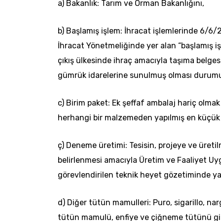
a) Bakanlık: Tarım ve Orman Bakanlığını,
b) Başlamış işlem: İhracat işlemlerinde
6/6/
İhracat Yönetmeliğinde yer alan “başlamış işl
çıkış ülkesinde ihraç amacıyla taşıma belg
gümrük idarelerine sunulmuş olması durum
c) Birim paket: Ek şeffaf ambalaj hariç olma
herhangi bir malzemeden yapılmış en küçük 
ç) Deneme üretimi: Tesisin, projeye ve ür
belirlenmesi amacıyla Üretim ve Faaliyet Uy
görevlendirilen teknik heyet gözetiminde ya
d) Diğer tütün mamulleri: Puro,
sigarillo
, na
tütün mamulü, enfiye ve çiğneme tütünü gibi