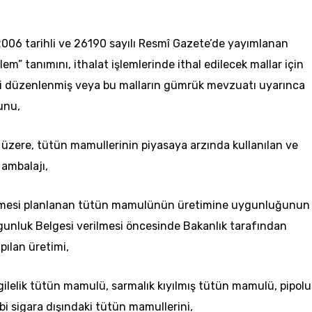
2006
tarihli ve 26190 sayılı Resmî Gazete’de yayımlanan
em” tanımını, ithalat işlemlerinde ithal edilecek mallar için
esi düzenlenmiş veya bu malların gümrük mevzuatı uyarınca
unu,
k üzere, tütün mamullerinin piyasaya arzında kullanılan ve
ambalajı,
etilmesi planlanan tütün mamulünün üretimine uygunluğunun
gunluk Belgesi verilmesi öncesinde Bakanlık tarafından
pılan üretimi,
rgilelik tütün mamulü, sarmalık kıyılmış tütün mamulü, pipolu
 sigara dışındaki tütün mamullerini,