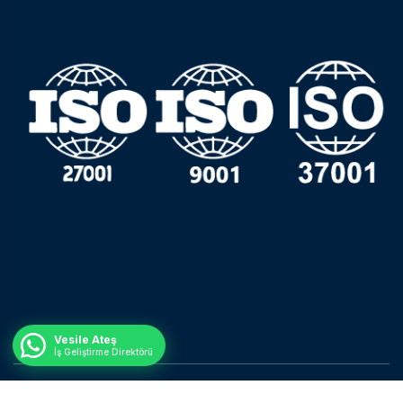
Vesile Ateş
İş Geliştirme Direktörü
© Tüm Hakları Saklıdır.
Nisan Ajans.