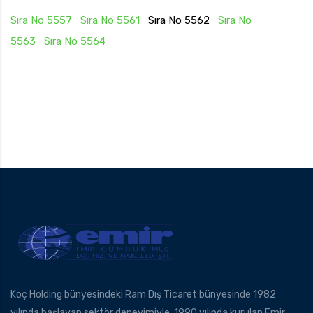
Sıra No 5557
Sıra No 5561
Sıra No 5562
Sıra No
5563
Sıra No 5564
Koç Holding bünyesindeki Ram Dış Ticaret bünyesinde 1982
yılında başlayan sektör deneyimiyle, 1990 yılında kurulan Emir