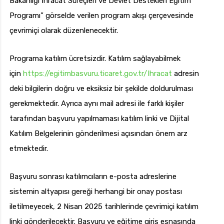
Bakanlığı İhracat Süreçleri ve Devlet Destekleri Eğitim
Programı” görselde verilen program akışı çerçevesinde
çevrimiçi olarak düzenlenecektir.
uk.com
Pzt — Cmt: 09:00 — 18:00
Programa katılım ücretsizdir. Katılım sağlayabilmek
için
https://egitimbasvuru.ticaret.gov.tr/Ihracat
adresin
deki bilgilerin doğru ve eksiksiz bir şekilde doldurulması
gerekmektedir. Ayrıca aynı mail adresi ile farklı kişiler
tarafından başvuru yapılmaması katılım linki ve Dijital
Katılım Belgelerinin gönderilmesi açısından önem arz
etmektedir.
Başvuru sonrası katılımcıların e-posta adreslerine
sistemin altyapısı gereği herhangi bir onay postası
iletilmeyecek, 2 Nisan 2025 tarihlerinde çevrimiçi katılım
linki gönderilecektir. Başvuru ve eğitime giriş esnasında