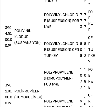
TURKEY
2
Y
FO
POLYVINYLCHLORID
7
7
B
E (SUSPENSION) FOB
7
7
NW
NWE
3
7
390
E
POLİVİNİL
4.10.
KLORÜR
CF
00.0
(SÜSPANSİYON)
POLYVINYLCHLORID
8
8
R
0.19
E (SUSPENSION) CFR
0
1
TU
TURKEY
8
2
RKE
Y
1
1
FO
POLYPROPYLENE
0
0
B
(HOMOPOLYMER)
7
8
NW
FOB NWE
390
7
1
E
2.10.
POLİPROPİLEN
CF
00.0
(HOMOPOLİMER)
1
POLYPROPYLENE
9
R
0.19
0