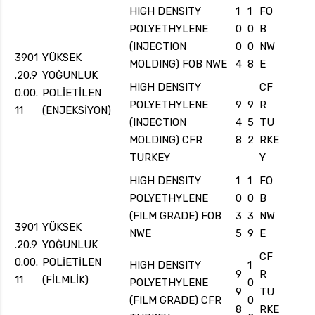
HIGH DENSITY
1
1
FO
POLYETHYLENE
0
0
B
(INJECTION
0
0
NW
3901
YÜKSEK
MOLDING) FOB NWE
4
8
E
.20.9
YOĞUNLUK
HIGH DENSITY
CF
0.00.
POLİETİLEN
POLYETHYLENE
9
9
R
11
(ENJEKSİYON)
(INJECTION
4
5
TU
MOLDING) CFR
8
2
RKE
TURKEY
Y
HIGH DENSITY
1
1
FO
POLYETHYLENE
0
0
B
(FILM GRADE) FOB
3
3
NW
3901
YÜKSEK
NWE
5
9
E
.20.9
YOĞUNLUK
CF
0.00.
POLİETİLEN
HIGH DENSITY
1
9
R
11
(FİLMLİK)
POLYETHYLENE
0
9
TU
(FILM GRADE) CFR
0
8
RKE