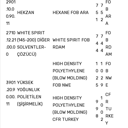
2901
FO
7
7
.10.0
B
HEKZAN
HEXANE FOB ARA
5
5
0.90.
AR
1
2
11
A
2710
WHITE SPIRIT
FO
7
7
.12.21
(145-200) DİĞER
WHITE SPIRIT FOB
B
4
4
.00.0
SOLVENTLER-
RDAM
RD
4
4
0
ÇÖZÜCÜ)
AM
HIGH DENSITY
1
1
FO
POLYETHYLENE
0
0
B
(BLOW MOLDING)
2
2
NW
3901
YÜKSEK
FOB NWE
5
9
E
.20.9
YOĞUNLUK
CF
0.00.
POLİETİLEN
HIGH DENSITY
1
9
R
11
(ŞİŞİRMELİK)
POLYETHYLENE
0
9
TU
(BLOW MOLDING)
0
8
RKE
CFR TURKEY
2
Y