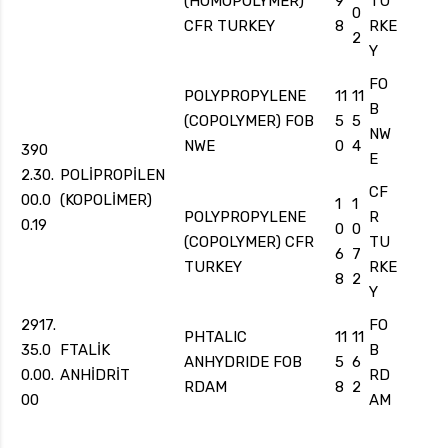
(HOMOPOLYMER)
9
TU
0
CFR TURKEY
8
RKE
2
Y
FO
POLYPROPYLENE
11
11
B
(COPOLYMER) FOB
5
5
NW
NWE
0
4
390
E
2.30.
POLİPROPİLEN
CF
00.0
(KOPOLİMER)
1
1
POLYPROPYLENE
R
0.19
0
0
(COPOLYMER) CFR
TU
6
7
TURKEY
RKE
8
2
Y
2917.
FO
PHTALIC
11
11
35.0
FTALİK
B
ANHYDRIDE FOB
5
6
0.00.
ANHİDRİT
RD
RDAM
8
2
00
AM