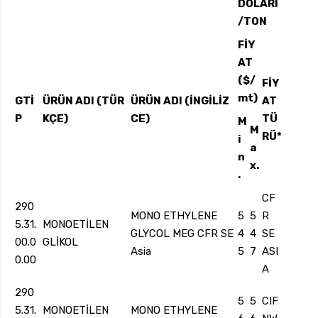
DOLARI
/TON
FİY
AT
uk.com
Pzt — Cmt: 09:00 — 18:00
($/
FİY
mt)
GTİ
ÜRÜN
ADI
(TÜR
ÜRÜN
ADI
(İNGİLİZ
AT
P
KÇE)
CE)
TÜ
M
M
RÜ*
i
a
n
x.
.
CF
290
MONO ETHYLENE
5
5
R
5.31.
MONOETİLEN
GLYCOL MEG CFR SE
4
4
SE
00.0
GLİKOL
Asia
5
7
ASI
0.00
A
290
5
5
CIF
5.31.
MONOETİLEN
MONO ETHYLENE