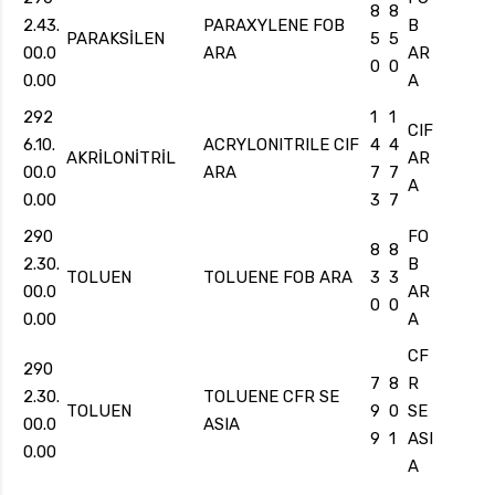
8
8
2.43.
PARAXYLENE FOB
B
PARAKSİLEN
5
5
00.0
ARA
AR
0
0
0.00
A
292
1
1
CIF
6.10.
ACRYLONITRILE CIF
4
4
AKRİLONİTRİL
AR
00.0
ARA
7
7
A
0.00
3
7
290
FO
8
8
2.30.
B
TOLUEN
TOLUENE FOB ARA
3
3
00.0
AR
0
0
0.00
A
CF
290
7
8
R
2.30.
TOLUENE CFR SE
TOLUEN
9
0
SE
00.0
ASIA
9
1
ASI
0.00
A