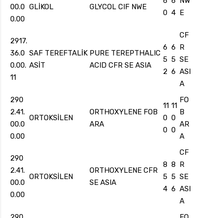
6
6
NW
00.0
GLİKOL
GLYCOL CIF NWE
0
4
E
0.00
CF
2917.
6
6
R
36.0
SAF TEREFTALİK
PURE TEREPTHALIC
5
5
SE
0.00.
ASİT
ACID CFR SE ASIA
2
6
ASI
11
A
290
FO
11
11
2.41.
ORTHOXYLENE FOB
B
ORTOKSİLEN
0
0
00.0
ARA
AR
0
0
0.00
A
CF
290
8
8
R
2.41.
ORTHOXYLENE CFR
ORTOKSİLEN
5
5
SE
00.0
SE ASIA
4
6
ASI
0.00
A
290
FO