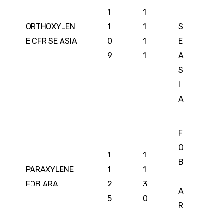
1
1
ORTHOXYLEN
1
1
S
E CFR SE ASIA
0
1
E
9
1
A
S
I
A
F
O
1
1
B
PARAXYLENE
1
1
FOB ARA
2
3
A
5
0
R