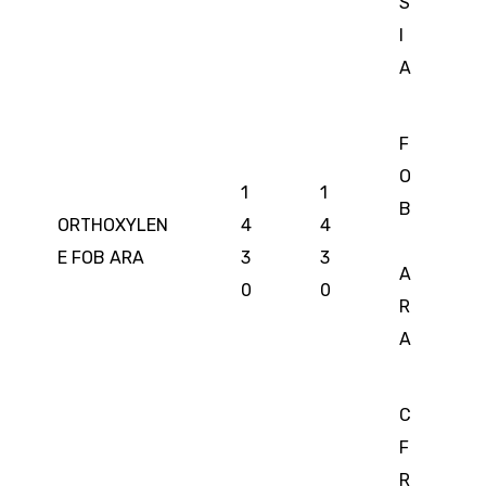
S
I
A
F
O
1
1
B
ORTHOXYLEN
4
4
E FOB ARA
3
3
A
0
0
R
A
C
F
R