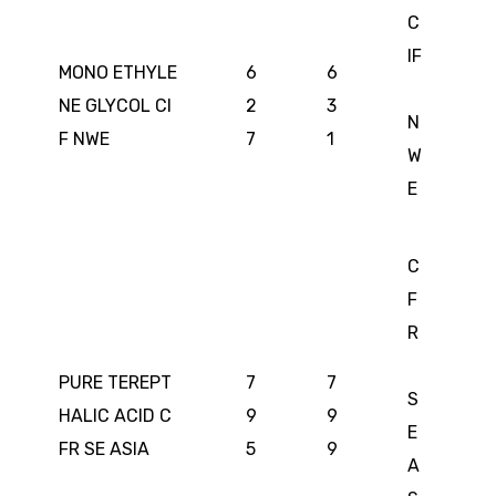
C
IF
MONO ETHYLE
6
6
NE GLYCOL CI
2
3
N
F NWE
7
1
W
E
C
F
R
PURE TEREPT
7
7
S
HALIC ACID C
9
9
E
FR SE ASIA
5
9
A