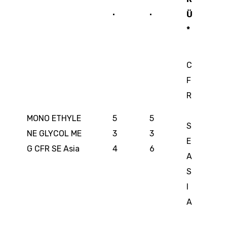
.
.
Ü
*
C
F
R
MONO ETHYLE
5
5
S
NE GLYCOL ME
3
3
E
G CFR SE Asia
4
6
A
S
I
A