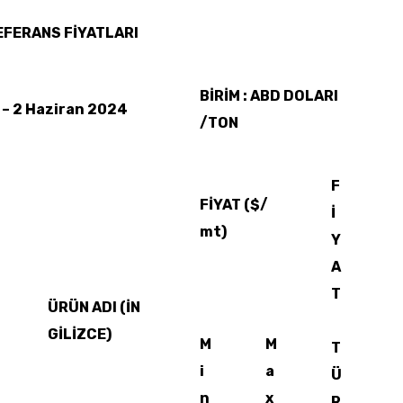
EFERANS FİYATLARI
BİRİM : ABD DOLARI
– 2 Haziran 2024
/TON
F
FİYAT ($/
İ
mt)
Y
A
T
ÜRÜN ADI (İN
GİLİZCE)
M
M
T
i
a
Ü
n
x
R