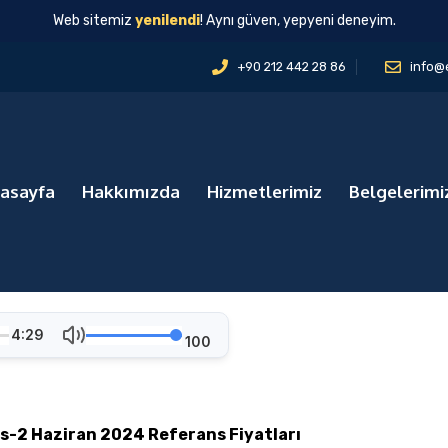
Web sitemiz
yenilendi
! Aynı güven, yepyeni deneyim.
+90 212 442 28 86
info@
asayfa
Hakkımızda
Hizmetlerimiz
Belgelerimi
4:29
100
s-2 Haziran 2024 Referans Fiyatları