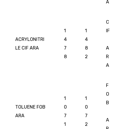
A
C
1
1
IF
ACRYLONITRI
4
4
LE CIF ARA
7
8
A
8
2
R
A
F
O
1
1
B
TOLUENE FOB
0
0
ARA
7
7
A
1
2
R