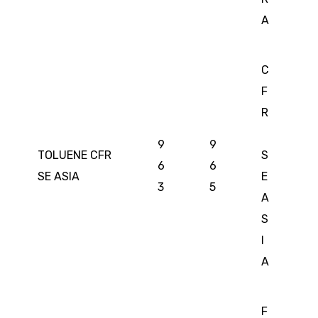
A
C
F
R
9
9
TOLUENE CFR
S
6
6
SE ASIA
E
3
5
A
S
I
A
F