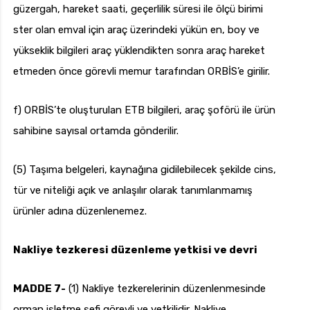
güzergah, hareket saati, geçerlilik süresi ile ölçü birimi
ster olan emval için araç üzerindeki yükün en, boy ve
yükseklik bilgileri araç yüklendikten sonra araç hareket
etmeden önce görevli memur tarafından ORBİS’e girilir.
f) ORBİS’te oluşturulan ETB bilgileri, araç şoförü ile ürün
sahibine sayısal ortamda gönderilir.
(5) Taşıma belgeleri, kaynağına gidilebilecek şekilde cins,
tür ve niteliği açık ve anlaşılır olarak tanımlanmamış
ürünler adına düzenlenemez.
Nakliye tezkeresi düzenleme yetkisi ve devri
MADDE 7-
(1) Nakliye tezkerelerinin düzenlenmesinde
orman işletme şefi görevli ve yetkilidir. Nakliye