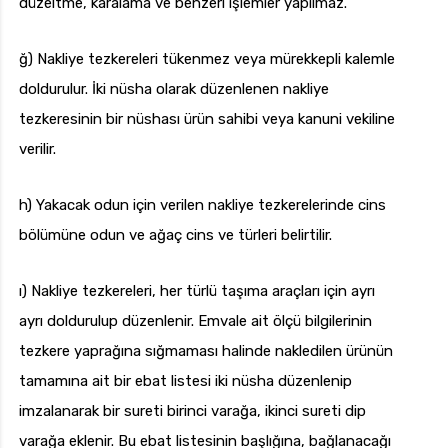
düzeltme, karalama ve benzeri işlemler yapılmaz.
ğ) Nakliye tezkereleri tükenmez veya mürekkepli kalemle
doldurulur. İki nüsha olarak düzenlenen nakliye
tezkeresinin bir nüshası ürün sahibi veya kanuni vekiline
verilir.
h) Yakacak odun için verilen nakliye tezkerelerinde cins
bölümüne odun ve ağaç cins ve türleri belirtilir.
ı) Nakliye tezkereleri, her türlü taşıma araçları için ayrı
ayrı doldurulup düzenlenir. Emvale ait ölçü bilgilerinin
tezkere yaprağına sığmaması halinde nakledilen ürünün
tamamına ait bir ebat listesi iki nüsha düzenlenip
imzalanarak bir sureti birinci varağa, ikinci sureti dip
varağa eklenir. Bu ebat listesinin başlığına, bağlanacağı