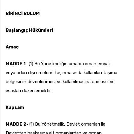
BİRİNCİ BÖLÜM
uk.com
Pzt — Cmt: 09:00 — 18:00
Başlangıç Hükümleri
Amaç
MADDE 1-
(1) Bu Yönetmeliğin amacı, orman emvali
veya odun dışı ürünlerin taşınmasında kullanılan taşıma
belgesinin düzenlenmesi ve kullanılmasına dair usul ve
esasları düzenlemektir.
Kapsam
MADDE 2-
(1) Bu Yönetmelik, Devlet ormanları ile
Devletten başkasına ait ormanlardan ve orman