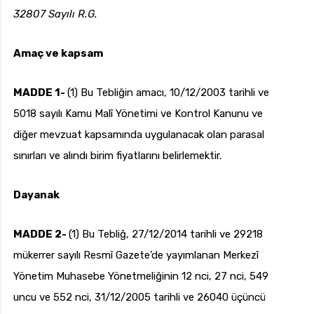
32807 Sayılı R.G.
Amaç ve kapsam
uk.com
Pzt — Cmt: 09:00 — 18:00
MADDE 1-
(1) Bu Tebliğin amacı, 10/12/2003 tarihli ve
5018 sayılı Kamu Malî Yönetimi ve Kontrol Kanunu ve
diğer mevzuat kapsamında uygulanacak olan parasal
sınırları ve alındı birim fiyatlarını belirlemektir.
Dayanak
MADDE 2-
(1) Bu Tebliğ, 27/12/2014 tarihli ve 29218
mükerrer sayılı Resmî Gazete’de yayımlanan Merkezî
Yönetim Muhasebe Yönetmeliğinin 12 nci, 27 nci, 549
uncu ve 552 nci, 31/12/2005 tarihli ve 26040 üçüncü