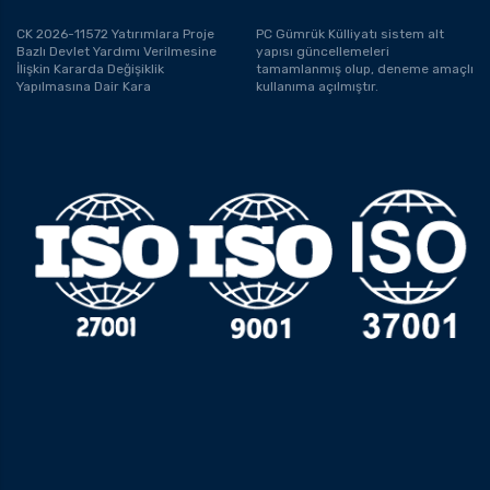
CK 2026-11572 Yatırımlara Proje
PC Gümrük Külliyatı sistem alt
Bazlı Devlet Yardımı Verilmesine
yapısı güncellemeleri
İlişkin Kararda Değişiklik
tamamlanmış olup, deneme amaçlı
Yapılmasına Dair Kara
kullanıma açılmıştır.