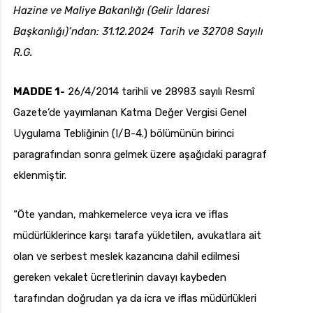
Hazine ve Maliye Bakanlığı (Gelir İdaresi
Başkanlığı)’ndan: 31.12.2024 Tarih ve 32708 Sayılı
R.G.
uk.com
Pzt — Cmt: 09:00 — 18:00
MADDE 1-
26/4/2014 tarihli ve 28983 sayılı Resmî
Gazete’de yayımlanan Katma Değer Vergisi Genel
Uygulama Tebliğinin (I/B-4.) bölümünün birinci
paragrafından sonra gelmek üzere aşağıdaki paragraf
eklenmiştir.
“Öte yandan, mahkemelerce veya icra ve iflas
müdürlüklerince karşı tarafa yükletilen, avukatlara ait
olan ve serbest meslek kazancına dahil edilmesi
gereken vekalet ücretlerinin davayı kaybeden
tarafından doğrudan ya da icra ve iflas müdürlükleri