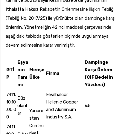
tarihli ve 30213 sayılı Resmî Gazete’de yayımlanan
İthalatta Haksız Rekabetin Önlenmesine İlişkin Tebliğ
(Tebliğ No: 2017/25) ile yürürlükte olan dampinge karşı
önlemin, Yönetmeliğin 42 nci maddesi çerçevesinde
aşağıdaki tabloda gösterilen biçimde uygulanmaya
devam edilmesine karar verilmiştir.
Eşya
Dampinge
GTİ
nın
Menşe
Karşı Önlem
Firma
P
Tanı
Ülke
(CIF Bedelin
mı
Yüzdesi)
7411.
Elvalhalcor
Düz
10.10
Hellenic Copper
olanl
%5
.00.0
and Aluminium
Yunani
ar
0
Industry S.A.
stan
Cumhu
7411.
riyeti