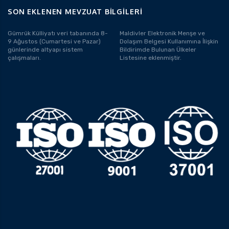
SON EKLENEN MEVZUAT BILGILERI
Gümrük Külliyatı veri tabanında 8-
Maldivler Elektronik Menşe ve
9 Ağustos (Cumartesi ve Pazar)
Dolaşım Belgesi Kullanımına İlişkin
günlerinde altyapı sistem
Bildirimde Bulunan Ülkeler
çalışmaları.
Listesine eklenmiştir.