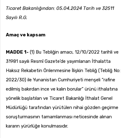
Ticaret Bakanlığından: 05.04.2024 Tarih ve 32511
Sayılı R.G.
uk.com
Pzt — Cmt: 09:00 — 18:00
Amaç ve kapsam
MADDE 1-
(1) Bu Tebliğin amacı, 12/10/2022 tarihli ve
31981 sayılı Resmî Gazete’de yayımlanan İthalatta
Haksız Rekabetin Önlenmesine İlişkin Tebliğ (Tebliğ No:
2022/30) ile Yunanistan Cumhuriyeti menşeli “rafine
edilmiş bakırdan ince ve kalın borular” ürünü ithalatına
yönelik başlatılan ve Ticaret Bakanlığı İthalat Genel
Müdürlüğü tarafından yürütülen nihai gözden geçirme
soruşturmasının tamamlanması neticesinde alınan
kararın yürürlüğe konulmasıdır.