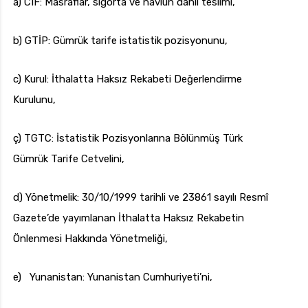
a) CIF: Masraflar, sigorta ve navlun dâhil teslimi,
b) GTİP: Gümrük tarife istatistik pozisyonunu,
c) Kurul: İthalatta Haksız Rekabeti Değerlendirme
Kurulunu,
ç) TGTC: İstatistik Pozisyonlarına Bölünmüş Türk
Gümrük Tarife Cetvelini,
d) Yönetmelik: 30/10/1999 tarihli ve 23861 sayılı Resmî
Gazete’de yayımlanan İthalatta Haksız Rekabetin
Önlenmesi Hakkında Yönetmeliği,
e) Yunanistan: Yunanistan Cumhuriyeti’ni,