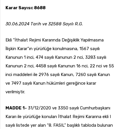
Karar Sayısı: 8688
30.06.2024 Tarih ve 32588 Sayılı R.G.
uk.com
Pzt — Cmt: 09:00 — 18:00
Ekli “İthalat Rejimi Kararında Değişiklik Yapılmasına
İlişkin Karar”ın yürürlüğe konulmasına, 1567 sayılı
Kanunun 1 inci, 474 sayılı Kanunun 2 nci, 3283 sayılı
Kanunun 2 nci, 4458 sayılı Kanunun 16 nci, 22 nci ve 55
inci maddeleri ile 2976 sayılı Kanun, 7260 sayılı Kanun
ve 7497 sayılı Kanun hükümleri gereğince karar
verilmiştir.
MADDE 1-
31/12/2020 ve 3350 sayılı Cumhurbaşkanı
Kararı ile yürürlüğe konulan İthalat Rejimi Kararına ekli I
sayılı listede yer alan “8. FASIL” başlıklı tabloda bulunan