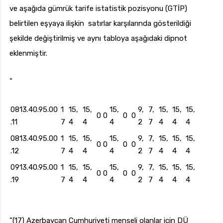
ve aşağıda gümrük tarife istatistik pozisyonu (GTİP)
belirtilen eşyaya ilişkin satırlar karşılarında gösterildiği
şekilde değiştirilmiş ve aynı tabloya aşağıdaki dipnot
eklenmiştir.
“
0813.40.95.00
1
15,
15,
15,
9,
7,
15,
15,
15,
0
0
0
0
.11
7
4
4
4
2
7
4
4
4
0813.40.95.00
1
15,
15,
15,
9,
7,
15,
15,
15,
0
0
0
0
.12
7
4
4
4
2
7
4
4
4
0913.40.95.00
1
15,
15,
15,
9,
7,
15,
15,
15,
0
0
0
0
.19
7
4
4
4
2
7
4
4
4
”(17) Azerbaycan Cumhuriyeti menşeli olanlar için DÜ