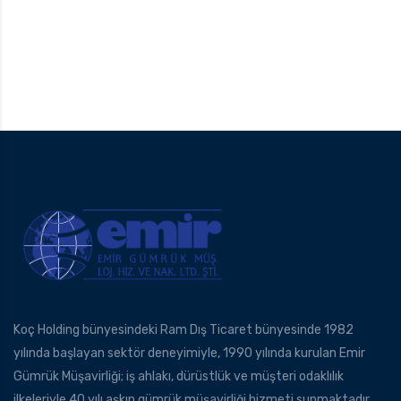
Koç Holding bünyesindeki Ram Dış Ticaret bünyesinde 1982
yılında başlayan sektör deneyimiyle, 1990 yılında kurulan Emir
Gümrük Müşavirliği; iş ahlakı, dürüstlük ve müşteri odaklılık
ilkeleriyle 40 yılı aşkın gümrük müşavirliği hizmeti sunmaktadır.