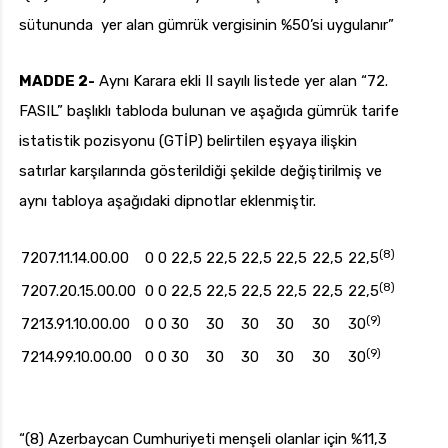
sütununda yer alan gümrük vergisinin %50’si uygulanır”
MADDE 2-
Aynı Karara ekli II sayılı listede yer alan “72.
FASIL” başlıklı tabloda bulunan ve aşağıda gümrük tarife
istatistik pozisyonu (GTİP) belirtilen eşyaya ilişkin
satırlar karşılarında gösterildiği şekilde değiştirilmiş ve
aynı tabloya aşağıdaki dipnotlar eklenmiştir.
(8)
7207.11.14.00.00
0
0
22,5
22,5
22,5
22,5
22,5
22,5
(8)
7207.20.15.00.00
0
0
22,5
22,5
22,5
22,5
22,5
22,5
(9)
7213.91.10.00.00
0
0
30
30
30
30
30
30
(9)
7214.99.10.00.00
0
0
30
30
30
30
30
30
“(8) Azerbaycan Cumhuriyeti menşeli olanlar için %11,3