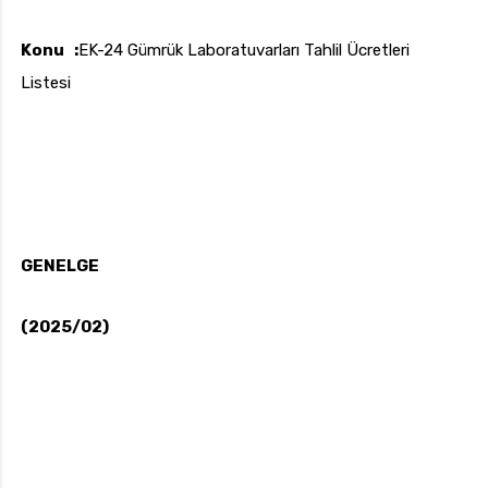
Konu :
EK-24 Gümrük Laboratuvarları Tahlil Ücretleri
Listesi
uk.com
Pzt — Cmt: 09:00 — 18:00
GENELGE
(2025/02)