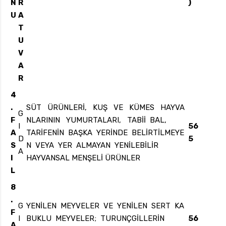
N
R
)
U
A
T
U
V
A
R
4
.
SÜT ÜRÜNLERİ, KUŞ VE KÜMES HAYVA
G
F
NLARININ YUMURTALARI, TABİİ BAL,
I
56
A
TARİFENİN BAŞKA YERİNDE BELİRTİLMEYE
D
5
S
N VEYA YER ALMAYAN YENİLEBİLİR
A
I
HAYVANSAL MENŞELİ ÜRÜNLER
L
8
.
G
YENİLEN MEYVELER VE YENİLEN SERT KA
F
I
BUKLU MEYVELER; TURUNÇGİLLERİN
56
A