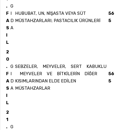
.
G
F
I
HUBUBAT, UN, NİŞASTA VEYA SÜT
56
A
D
MÜSTAHZARLARI; PASTACILIK ÜRÜNLERİ
5
S
A
I
L
2
0
.
G
SEBZELER, MEYVELER, SERT KABUKLU
F
I
MEYVELER VE BİTKİLERİN DİĞER
56
A
D
KISIMLARINDAN ELDE EDİLEN
5
S
A
MÜSTAHZARLAR
I
L
2
1
.
G