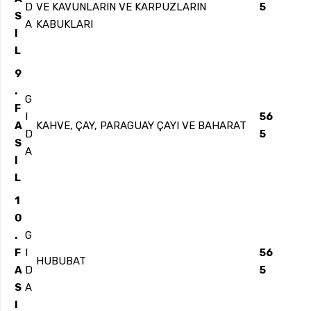
D
VE KAVUNLARIN VE KARPUZLARIN
5
S
A
KABUKLARI
I
L
9
.
G
F
I
56
A
KAHVE, ÇAY, PARAGUAY ÇAYI VE BAHARAT
D
5
S
A
I
L
1
0
.
G
F
I
56
HUBUBAT
A
D
5
S
A
I