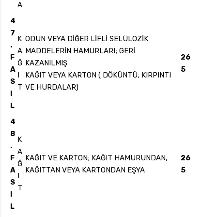
A
4
7
K
ODUN VEYA DİĞER LİFLİ SELÜLOZİK
.
A
MADDELERİN HAMURLARI; GERİ
F
26
Ğ
KAZANILMIŞ
A
5
I
KAĞIT VEYA KARTON ( DÖKÜNTÜ, KIRPINTI
S
T
VE HURDALAR)
I
L
4
8
K
.
A
F
KAĞIT VE KARTON; KAĞIT HAMURUNDAN,
26
Ğ
A
KAĞITTAN VEYA KARTONDAN EŞYA
5
I
S
T
I
L