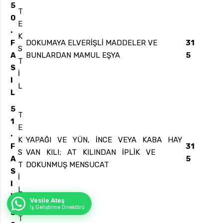
5
T
0
E
.
K
F
DOKUMAYA ELVERİŞLİ MADDELER VE
31
S
A
BUNLARDAN MAMUL EŞYA
5
T
S
İ
I
L
L
5
T
1
E
.
K
YAPAĞI VE YÜN, İNCE VEYA KABA HAY
F
31
S
VAN KILI; AT KILINDAN İPLİK VE
A
5
T
DOKUNMUŞ MENSUCAT
S
İ
I
L
L
Vesile Ateş
İş Geliştirme Direktörü
5
T