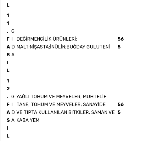
L
1
1
.
G
F
I
DEĞİRMENCİLİK ÜRÜNLERİ;
56
A
D
MALT;NİŞASTA;İNÜLİN;BUĞDAY GULUTENİ
5
S
A
I
L
1
2
.
G
YAĞLI TOHUM VE MEYVELER; MUHTELİF
F
I
TANE, TOHUM VE MEYVELER; SANAYİDE
56
A
D
VE TIPTA KULLANILAN BİTKİLER; SAMAN VE
5
S
A
KABA YEM
I
L