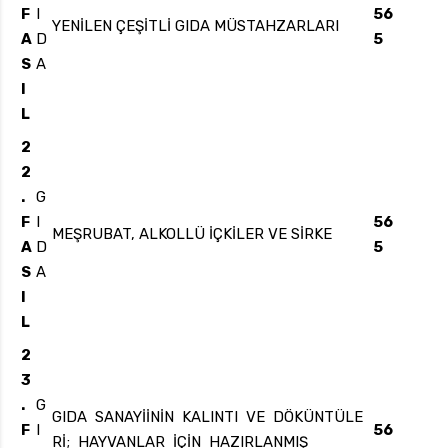
F
I
56
YENİLEN ÇEŞİTLİ GIDA MÜSTAHZARLARI
A
D
5
S
A
I
L
2
2
.
G
F
I
56
MEŞRUBAT, ALKOLLÜ İÇKİLER VE SİRKE
A
D
5
S
A
I
L
2
3
.
G
GIDA SANAYİİNİN KALINTI VE DÖKÜNTÜLE
F
I
56
Rİ; HAYVANLAR İÇİN HAZIRLANMIŞ