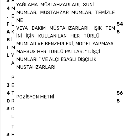
3
E
YAĞLAMA MÜSTAHZARLARI, SUNİ
4
M
MUMLAR, MÜSTAHZAR MUMLAR, TEMİZLE
.
E
ME
F
L
54
VEYA BAKIM MÜSTAHZARLARI, IŞIK TEM
A
K
5
İNİ İÇİN KULLANILAN HER TÜRLÜ
S
İ
MUMLAR VE BENZERLERİ, MODEL YAPMAYA
I
M
MAHSUS HER TÜRLÜ PATLAR, ” DİŞÇİ
L
Y
MUMLARI ” VE ALÇI ESASLI DİŞÇİLİK
A
MÜSTAHZARLARI
P
3
E
4
T
56
POZİSYON METNİ
0
R
5
3
O
L
T
3
E