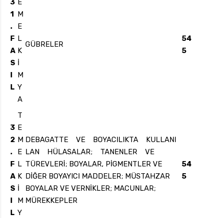
3
E
1
M
.
E
F
L
54
GÜBRELER
A
K
5
S
İ
I
M
L
Y
A
T
3
E
2
M
DEBAGATTE VE BOYACILIKTA KULLANI
.
E
LAN HÜLASALAR; TANENLER VE
F
L
TÜREVLERİ; BOYALAR, PİGMENTLER VE
54
A
K
DİĞER BOYAYICI MADDELER; MÜSTAHZAR
5
S
İ
BOYALAR VE VERNİKLER; MACUNLAR;
I
M
MÜREKKEPLER
L
Y