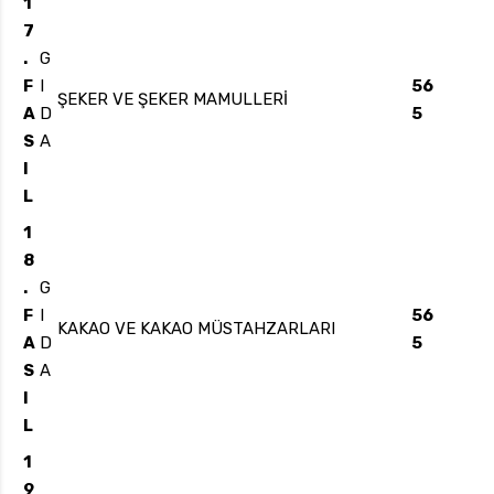
1
7
.
G
F
I
56
ŞEKER VE ŞEKER MAMULLERİ
A
D
5
S
A
I
L
1
8
.
G
F
I
56
KAKAO VE KAKAO MÜSTAHZARLARI
A
D
5
S
A
I
L
1
9