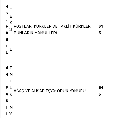
4
T
3
E
.
K
F
POSTLAR, KÜRKLER VE TAKLİT KÜRKLER;
31
S
A
BUNLARIN MAMULLERİ
5
T
S
İ
I
L
L
T
4
E
4
M
.
E
F
L
54
AĞAÇ VE AHŞAP EŞYA; ODUN KÖMÜRÜ
A
K
5
S
İ
I
M
L
Y