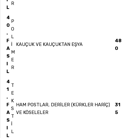
R
L
4
P
0
O
.
L
F
48
İ
KAUÇUK VE KAUÇUKTAN EŞYA
A
0
M
S
E
I
R
L
4
T
1
E
.
K
F
HAM POSTLAR, DERİLER (KÜRKLER HARİÇ)
31
S
A
VE KÖSELELER
5
T
S
İ
I
L
L