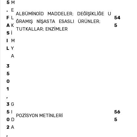
5
M
.
E
ALBÜMİNOİD MADDELER; DEĞİŞİKLİĞE U
F
L
54
ĞRAMIŞ NİŞASTA ESASLI ÜRÜNLER;
A
K
5
TUTKALLAR; ENZİMLER
S
İ
I
M
L
Y
A
3
5
0
1
,
3
G
5
I
56
POZİSYON METİNLERİ
0
D
5
2
A
,