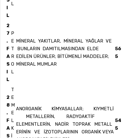
S
L
I
L
2
7
P
.
E
MİNERAL YAKITLAR, MİNERAL YAĞLAR VE
F
T
BUNLARIN DAMITILMASINDAN ELDE
56
A
R
EDİLEN ÜRÜNLER; BİTÜMENLİ MADDELER;
5
S
O
MİNERAL MUMLAR
I
L
L
T
2
E
8
M
ANORGANİK KİMYASALLAR; KIYMETLİ
.
E
METALLERİN, RADYOAKTİF
F
L
54
ELEMENTLERİN, NADİR TOPRAK METALL
A
K
5
ERİNİN VE İZOTOPLARININ ORGANİK VEYA
S
İ