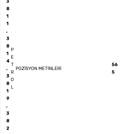
3
8
1
1
,
3
8
P
1
E
4
T
56
,
POZİSYON METİNLERİ
R
5
3
O
8
L
1
9
,
3
8
2