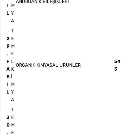
ANORGANİK BİLEŞİKLERİ
I
M
L
Y
A
T
2
E
9
M
.
E
F
L
54
ORGANİK KİMYASAL ÜRÜNLER
A
K
5
S
İ
I
M
L
Y
A
T
3
E
0
M
.
E