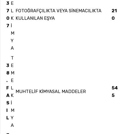
3
E
7
L
FOTOĞRAFÇILIKTA VEYA SİNEMACILIKTA
21
0
K
KULLANILAN EŞYA
0
7
İ
M
Y
A
T
3
E
8
M
.
E
F
L
54
MUHTELİF KİMYASAL MADDELER
A
K
5
S
İ
I
M
L
Y
A