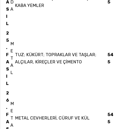
A
D
5
KABA YEMLER
S
A
I
L
2
5
M
.
E
F
TUZ; KÜKÜRT; TOPRAKLAR VE TAŞLAR;
54
T
A
ALÇILAR, KİREÇLER VE ÇİMENTO
5
A
S
L
I
L
2
6
M
.
E
F
54
T
METAL CEVHERLERİ, CÜRUF VE KÜL
A
5
A