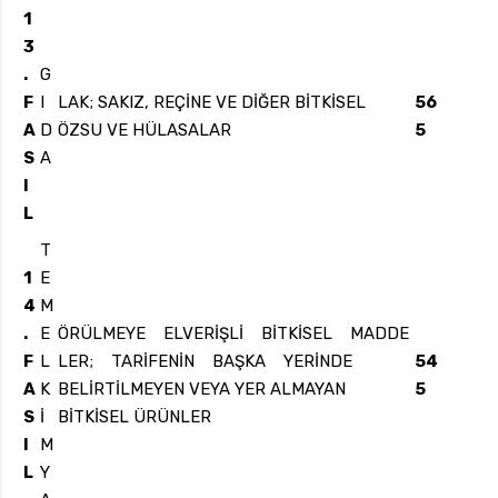
1
3
.
G
F
I
LAK; SAKIZ, REÇİNE VE DİĞER BİTKİSEL
56
A
D
ÖZSU VE HÜLASALAR
5
S
A
I
L
T
1
E
4
M
.
E
ÖRÜLMEYE ELVERİŞLİ BİTKİSEL MADDE
F
L
LER; TARİFENİN BAŞKA YERİNDE
54
A
K
BELİRTİLMEYEN VEYA YER ALMAYAN
5
S
İ
BİTKİSEL ÜRÜNLER
I
M
L
Y