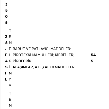
3
5
0
5
T
3
E
6
M
.
E
BARUT VE PATLAYICI MADDELER;
F
L
PİROTEKNİ MAMULLERİ; KİBRİTLER;
54
A
K
PİROFORİK
5
S
İ
ALAŞIMLAR; ATEŞ ALICI MADDELER
I
M
L
Y
A
T
E
M