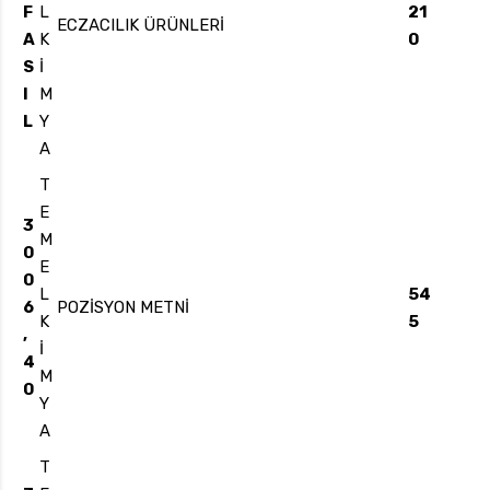
F
L
21
ECZACILIK ÜRÜNLERİ
A
K
0
S
İ
I
M
L
Y
A
T
E
3
M
0
E
0
L
54
6
POZİSYON METNİ
K
5
,
İ
4
M
0
Y
A
T