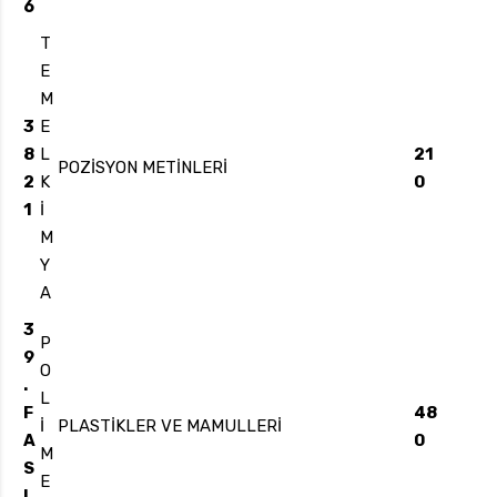
6
T
E
M
3
E
8
L
21
POZİSYON METİNLERİ
2
K
0
1
İ
M
Y
A
3
P
9
O
.
L
F
48
İ
PLASTİKLER VE MAMULLERİ
A
0
M
S
E
I