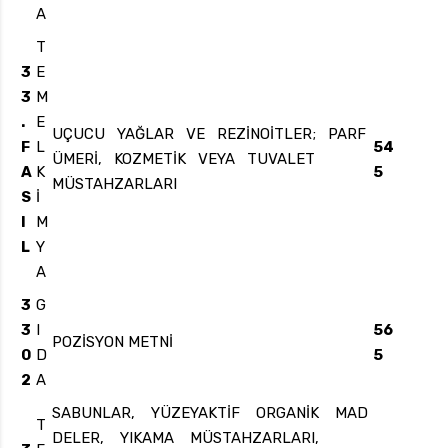
A
T
3
E
3
M
.
E
UÇUCU YAĞLAR VE REZİNOİTLER; PARF
F
L
54
ÜMERİ, KOZMETİK VEYA TUVALET
A
K
5
MÜSTAHZARLARI
S
İ
I
M
L
Y
A
3
G
3
I
56
POZİSYON METNİ
0
D
5
2
A
SABUNLAR, YÜZEYAKTİF ORGANİK MAD
T
DELER, YIKAMA MÜSTAHZARLARI,