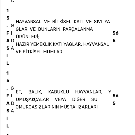
A
1
5
HAYVANSAL VE BİTKİSEL KATI VE SIVI YA
.
G
ĞLAR VE BUNLARIN PARÇALANMA
F
I
56
ÜRÜNLERİ;
A
D
5
HAZIR YEMEKLİK KATI YAĞLAR; HAYVANSAL
S
A
VE BİTKİSEL MUMLAR
I
L
1
6
.
G
ET, BALIK, KABUKLU HAYVANLAR, Y
F
I
56
UMUŞAKÇALAR VEYA DİĞER SU
A
D
5
OMURGASIZLARININ MÜSTAHZARLARI
S
A
I
L