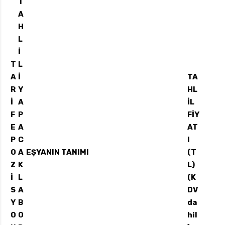
T
A
H
L
İ
T
L
A
İ
TA
R
Y
HL
İ
A
İL
F
P
FİY
E
A
AT
P
C
I
O
A
EŞYANIN TANIMI
(T
Z
K
L)
İ
L
(K
S
A
DV
Y
B
da
O
O
hil