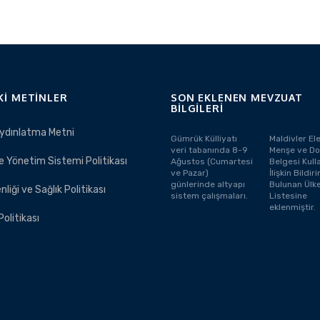
KI METINLER
SON EKLENEN MEVZUAT
BILGILERI
ydınlatma Metni
Gümrük Külliyatı
Maldivler El
veri tabanında 8-9
Menşe ve Do
e Yönetim Sistemi Politikası
Ağustos (Cumartesi
Belgesi Kull
ve Pazar)
İlişkin Bildi
günlerinde altyapı
Bulunan Ülke
nliği ve Sağlık Politikası
sistem çalışmaları.
Listesine
eklenmiştir.
 Politikası