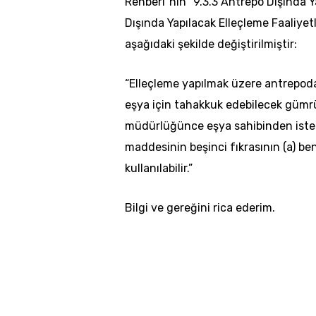
Rehberi”nin “9.3.3 Antrepo Dışında Y
Dışında Yapılacak Elleçleme Faaliyetle
aşağıdaki şekilde değiştirilmiştir:
“Elleçleme yapılmak üzere antrepoda
eşya için tahakkuk edebilecek gümrü
müdürlüğünce eşya sahibinden iste
maddesinin beşinci fıkrasının (a) be
kullanılabilir.”
Bilgi ve gereğini rica ederim.