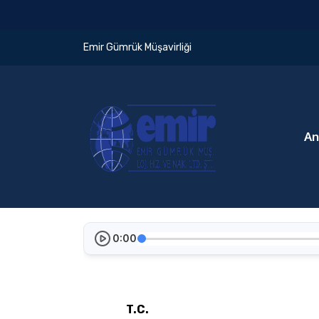
Emir Gümrük Müşavirliği
An
0:00
T.C.