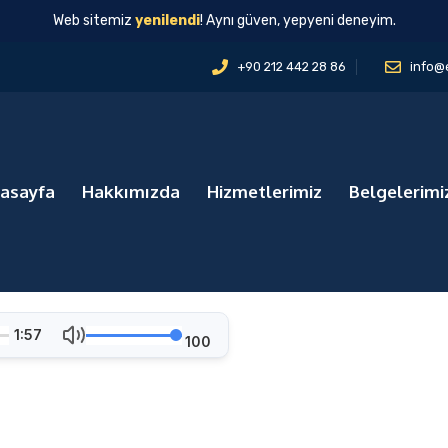
Web sitemiz
yenilendi
! Aynı güven, yepyeni deneyim.
+90 212 442 28 86
info@
asayfa
Hakkımızda
Hizmetlerimiz
Belgelerimi
1:57
100