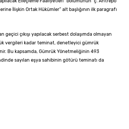
apılacak Elleçleme Faaliyetleri” bölümünün “ç. Antrepo
rine İlişkin Ortak Hükümler” alt başlığının ilk paragrafı
n geçici çıkışı yapılacak serbest dolaşımda olmayan
k vergileri kadar teminat, denetleyici gümrük
nir. Bu kapsamda, Gümrük Yönetmeliğinin 493
ndinde sayılan eşya sahibinin götürü teminatı da