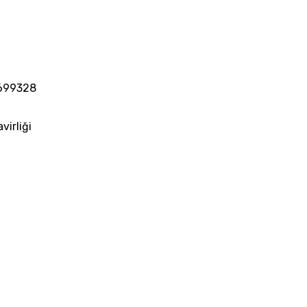
699328
virliği