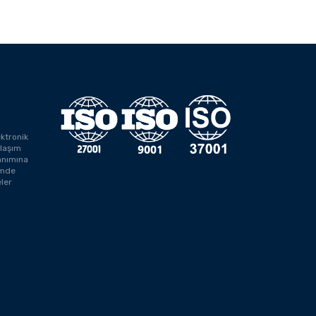
ektronik
laşım
anımına
rimde
ler