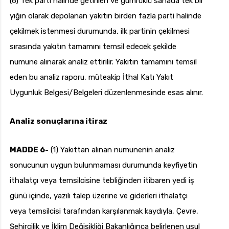
(6) Tek parti halinde getirilen ve gümrüklü sahada tek bir
yığın olarak depolanan yakıtın birden fazla parti halinde
çekilmek istenmesi durumunda, ilk partinin çekilmesi
sırasında yakıtın tamamını temsil edecek şekilde
numune alınarak analiz ettirilir. Yakıtın tamamını temsil
eden bu analiz raporu, müteakip İthal Katı Yakıt
Uygunluk Belgesi/Belgeleri düzenlenmesinde esas alınır.
Analiz sonuçlarına itiraz
MADDE 6-
(1) Yakıttan alınan numunenin analiz
sonucunun uygun bulunmaması durumunda keyfiyetin
ithalatçı veya temsilcisine tebliğinden itibaren yedi iş
günü içinde, yazılı talep üzerine ve giderleri ithalatçı
veya temsilcisi tarafından karşılanmak kaydıyla, Çevre,
Şehircilik ve İklim Değişikliği Bakanlığınca belirlenen usul