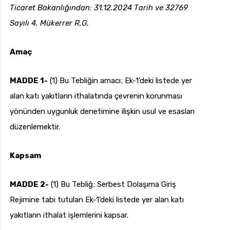
Ticaret Bakanlığından: 31.12.2024 Tarih ve 32769
Sayılı 4. Mükerrer R.G.
uk.com
Pzt — Cmt: 09:00 — 18:00
Amaç
MADDE 1-
(1) Bu Tebliğin amacı; Ek-1’deki listede yer
alan katı yakıtların ithalatında çevrenin korunması
yönünden uygunluk denetimine ilişkin usul ve esasları
düzenlemektir.
Kapsam
MADDE 2-
(1) Bu Tebliğ; Serbest Dolaşıma Giriş
Rejimine tabi tutulan Ek-1’deki listede yer alan katı
yakıtların ithalat işlemlerini kapsar.