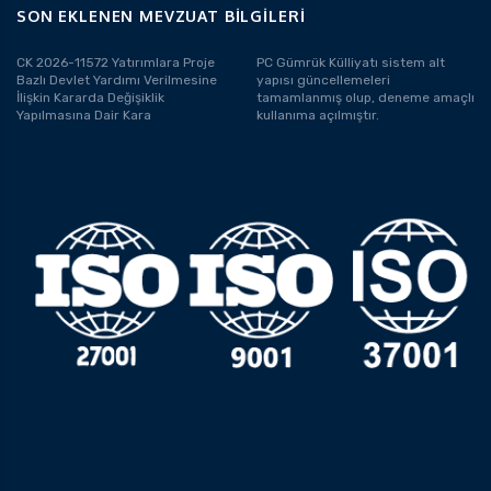
SON EKLENEN MEVZUAT BILGILERI
CK 2026-11572 Yatırımlara Proje
PC Gümrük Külliyatı sistem alt
Bazlı Devlet Yardımı Verilmesine
yapısı güncellemeleri
İlişkin Kararda Değişiklik
tamamlanmış olup, deneme amaçlı
Yapılmasına Dair Kara
kullanıma açılmıştır.