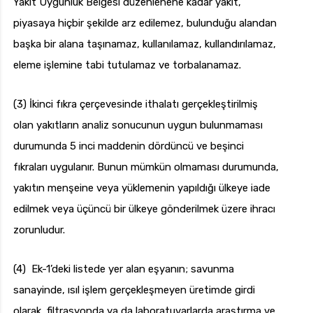
Yakıt Uygunluk Belgesi düzenlenene kadar yakıt,
piyasaya hiçbir şekilde arz edilemez, bulunduğu alandan
başka bir alana taşınamaz, kullanılamaz, kullandırılamaz,
eleme işlemine tabi tutulamaz ve torbalanamaz.
(3) İkinci fıkra çerçevesinde ithalatı gerçekleştirilmiş
olan yakıtların analiz sonucunun uygun bulunmaması
durumunda 5 inci maddenin dördüncü ve beşinci
fıkraları uygulanır. Bunun mümkün olmaması durumunda,
yakıtın menşeine veya yüklemenin yapıldığı ülkeye iade
edilmek veya üçüncü bir ülkeye gönderilmek üzere ihracı
zorunludur.
(4) Ek-1’deki listede yer alan eşyanın; savunma
sanayinde, ısıl işlem gerçekleşmeyen üretimde girdi
olarak, filtrasyonda ya da laboratuvarlarda araştırma ve