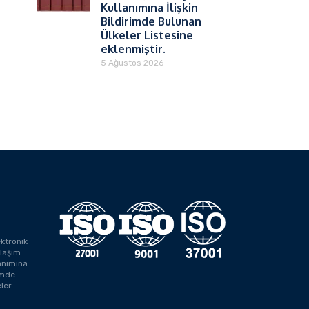
Kullanımına İlişkin
Bildirimde Bulunan
Ülkeler Listesine
eklenmiştir.
5 Ağustos 2026
ektronik
laşım
anımına
rimde
ler