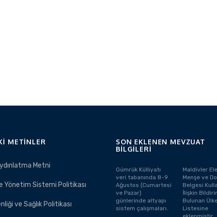
KI METINLER
SON EKLENEN MEVZUAT
BILGILERI
ydınlatma Metni
Gümrük Külliyatı
Maldivler El
veri tabanında 8-9
Menşe ve Do
e Yönetim Sistemi Politikası
Ağustos (Cumartesi
Belgesi Kull
ve Pazar)
İlişkin Bildi
günlerinde altyapı
Bulunan Ülke
nliği ve Sağlık Politikası
sistem çalışmaları.
Listesine
eklenmiştir.