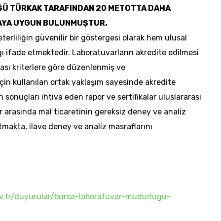
Ü TÜRKAK TARAFINDAN 20 METOTTA DAHA
MAYA UYGUN BULUNMUŞTUR.
erliliğin güvenilir bir göstergesi olarak hem ulusal
ı ifade etmektedir. Laboratuvarların akredite edilmesi
arası kriterlere göre düzenlenmiş ve
için kullanılan ortak yaklaşım sayesinde akredite
 sonuçları ihtiva eden rapor ve sertifikalar uluslararası
r arasında mal ticaretinin gereksiz deney ve analiz
altmakta, ilave deney ve analiz masraflarını
ov.tr/duyurular/bursa-laboratuvar-mudurlugu-