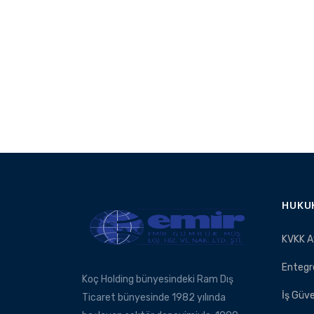
HUKU
KVKK A
Entegr
Koç Holding bünyesindeki Ram Dış
İş Güve
Ticaret bünyesinde 1982 yılında