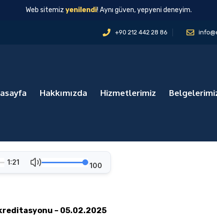
Web sitemiz
yenilendi
! Aynı güven, yepyeni deneyim.
+90 212 442 28 86
info@
asayfa
Hakkımızda
Hizmetlerimiz
Belgelerimi
1:21
100
kreditasyonu – 05.02.2025