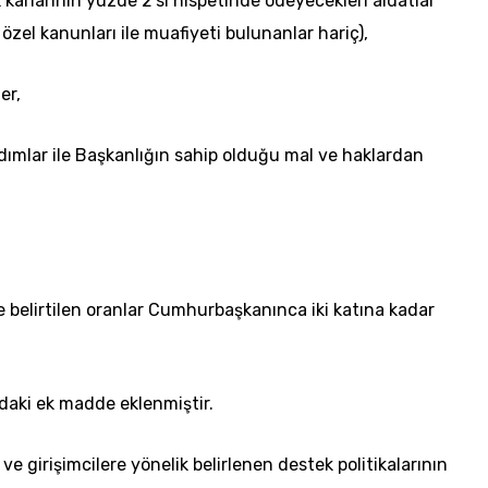
 kârlarının yüzde 2’si nispetinde ödeyecekleri aidatlar
 özel kanunları ile muafiyeti bulunanlar hariç),
er,
dımlar ile Başkanlığın sahip olduğu mal ve haklardan
nde belirtilen oranlar Cumhurbaşkanınca iki katına kadar
daki ek madde eklenmiştir.
e girişimcilere yönelik belirlenen destek politikalarının