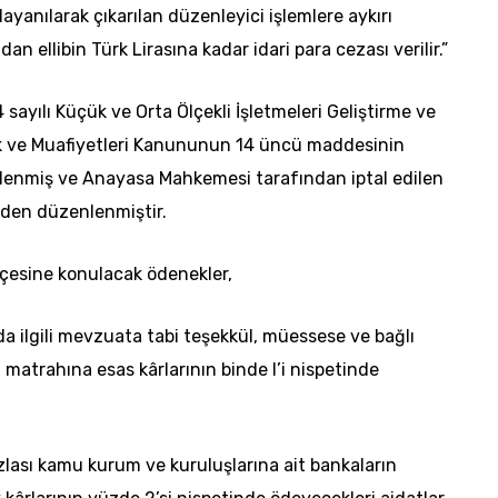
dayanılarak çıkarılan düzenleyici işlemlere aykırı
n ellibin Türk Lirasına kadar idari para cezası verilir.”
 sayılı Küçük ve Orta Ölçekli İşletmeleri Geliştirme ve
ik ve Muafiyetleri Kanununun 14 üncü maddesinin
 eklenmiş ve Anayasa Mahkemesi tarafından iptal edilen
niden düzenlenmiştir.
tçesine konulacak ödenekler,
da ilgili mevzuata tabi teşekkül, müessese ve bağlı
si matrahına esas kârlarının binde l’i nispetinde
lası kamu kurum ve kuruluşlarına ait bankaların