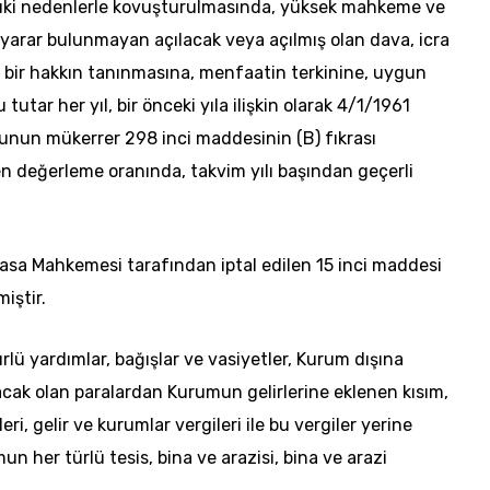
kuki nedenlerle kovuşturulmasında, yüksek mahkeme ve
yarar bulunmayan açılacak veya açılmış olan dava, icra
 bir hakkın tanınmasına, menfaatin terkinine, uygun
utar her yıl, bir önceki yıla ilişkin olarak 4/1/1961
ununun mükerrer 298 inci maddesinin (B) fıkrası
en değerleme oranında, takvim yılı başından geçerli
sa Mahkemesi tarafından iptal edilen 15 inci maddesi
iştir.
lü yardımlar, bağışlar ve vasiyetler, Kurum dışına
nacak olan paralardan Kurumun gelirlerine eklenen kısım,
leri, gelir ve kurumlar vergileri ile bu vergiler yerine
n her türlü tesis, bina ve arazisi, bina ve arazi