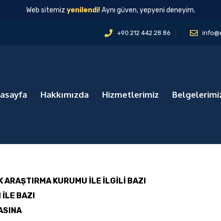
Web sitemiz
yenilendi
! Aynı güven, yepyeni deneyim.
+90 212 442 28 86
info@
asayfa
Hakkımızda
Hizmetlerimiz
Belgelerimi
 ARAŞTIRMA KURUMU İLE İLGİLİ BAZI
İLE BAZI
ASINA