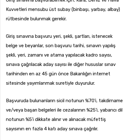
Giriş sınavına başvurabilmek için; Kara, Deniz ve Hava
Kuvvetleri mensubu üst subay (binbaşı, yarbay, albay)
rütbesinde bulunmak gerekir.
Giriş sınavına başvuru yeri, şekli, şartları, istenecek
belge ve beyanlar, son başvuru tarihi, sınavın yapılış
şekli, yeri, zamanı ve atama yapılacak kadro sayısı,
sınava çağrılacak aday sayısı ile diğer hususlar sınav
tarihinden en az 45 gün önce Bakanlığın internet
sitesinde yayımlanmak suretiyle duyurulur.
Başvuruda bulunanların sicil notunun %70’i, takdirname
ve/veya başarı belgeleri ile cezalarının %25’i, yabancı dil
notunun %5’i dikkate alınır ve alınacak müfettiş
sayısının en fazla 4 katı aday sınava çağrılır.