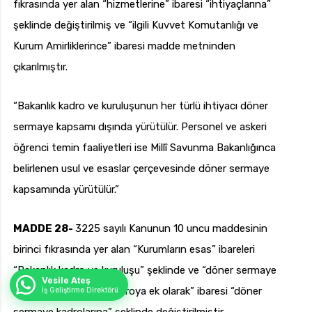
fıkrasında yer alan “hizmetlerine” ibaresi “ihtiyaçlarına”
şeklinde değiştirilmiş ve “ilgili Kuvvet Komutanlığı ve
Kurum Amirliklerince” ibaresi madde metninden
çıkarılmıştır.
“Bakanlık kadro ve kuruluşunun her türlü ihtiyacı döner
sermaye kapsamı dışında yürütülür. Personel ve askeri
öğrenci temin faaliyetleri ise Millî Savunma Bakanlığınca
belirlenen usul ve esaslar çerçevesinde döner sermaye
kapsamında yürütülür.”
MADDE 28-
3225 sayılı Kanunun 10 uncu maddesinin
birinci fıkrasında yer alan “Kurumların esas” ibareleri
“Bakanlık kadro ve kuruluşu” şeklinde ve “döner sermaye
Vesile Ateş
çalışmaları için esas kadroya ek olarak” ibaresi “döner
İş Geliştirme Direktörü