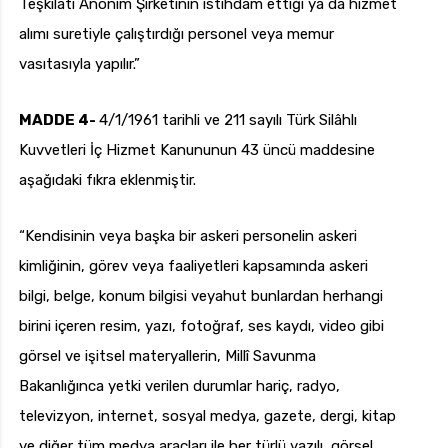
Teşkilatı Anonim Şirketinin istihdam ettiği ya da hizmet
alımı suretiyle çalıştırdığı personel veya memur
vasıtasıyla yapılır.”
MADDE 4-
4/1/1961 tarihli ve 211 sayılı Türk Silâhlı
Kuvvetleri İç Hizmet Kanununun 43 üncü maddesine
aşağıdaki fıkra eklenmiştir.
“Kendisinin veya başka bir askeri personelin askeri
kimliğinin, görev veya faaliyetleri kapsamında askeri
bilgi, belge, konum bilgisi veyahut bunlardan herhangi
birini içeren resim, yazı, fotoğraf, ses kaydı, video gibi
görsel ve işitsel materyallerin, Millî Savunma
Bakanlığınca yetki verilen durumlar hariç, radyo,
televizyon, internet, sosyal medya, gazete, dergi, kitap
ve diğer tüm medya araçları ile her türlü yazılı, görsel,