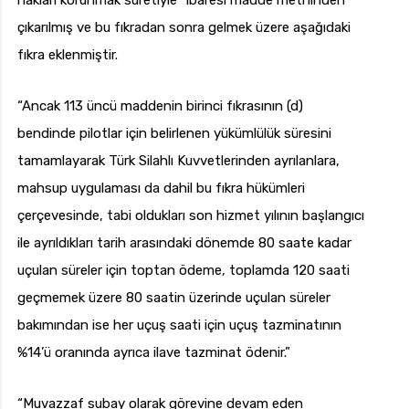
hakları korunmak suretiyle” ibaresi madde metninden
çıkarılmış ve bu fıkradan sonra gelmek üzere aşağıdaki
fıkra eklenmiştir.
“Ancak 113 üncü maddenin birinci fıkrasının (d)
bendinde pilotlar için belirlenen yükümlülük süresini
tamamlayarak Türk Silahlı Kuvvetlerinden ayrılanlara,
mahsup uygulaması da dahil bu fıkra hükümleri
çerçevesinde, tabi oldukları son hizmet yılının başlangıcı
ile ayrıldıkları tarih arasındaki dönemde 80 saate kadar
uçulan süreler için toptan ödeme, toplamda 120 saati
geçmemek üzere 80 saatin üzerinde uçulan süreler
bakımından ise her uçuş saati için uçuş tazminatının
%14’ü oranında ayrıca ilave tazminat ödenir.”
“Muvazzaf subay olarak görevine devam eden