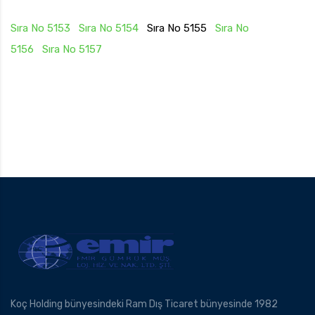
Sıra No 5153
Sıra No 5154
Sıra No 5155
Sıra No
5156
Sıra No 5157
Koç Holding bünyesindeki Ram Dış Ticaret bünyesinde 1982