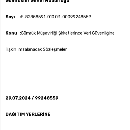
Gümrükler Genel Müdürlüğü
Sayı :
E-82858591-010.03-00099248559
uk.com
Pzt — Cmt: 09:00 — 18:00
Konu :
Gümrük Müşavirliği Şirketlerince Veri Güvenliğine
İlişkin İmzalanacak Sözleşmeler
29.07.2024 / 99248559
DAĞITIM YERLERİNE