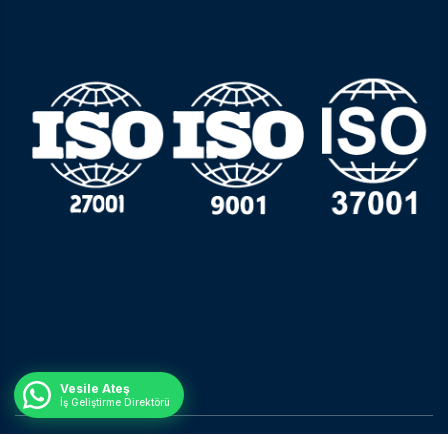
Vesile Ateş
İş Geliştirme Direktörü
© Tüm Hakları Saklıdır.
Nisan Ajans.