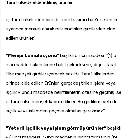
Taraf ülkede elde edilmiş ürünler,
c) Taraf ülkelerden birinde, münhasıran bu Yönetmelik
uyarınca menşeli olarak nitelendirilen girdilerden elde
edilen ürünler.”
“Menşe kümülasyonu”
başlıklı 6 ncı maddesi
“
(1) 5
inci madde hükümlerine halel gelmeksizin, diğer Taraf
ülke menşeli girdiler içerecek şekilde Taraf ülkelerden
birinde elde edilen ürünler, gerçekleştirilen işlem veya
işçilik 9 uncu maddede belirtilenlerin ötesine geçmiş ise
o Taraf ülke menşeli kabul edilirler. Bu girdilerin yeterli
işçilik veya işlemden geçmiş olmaları gerekmez.”
“Yeterli işçilik veya işlem görmüş ürünler”
başlıklı
8/1 inci maddesi “5 inci maddenin birinci fıkrasının (b)