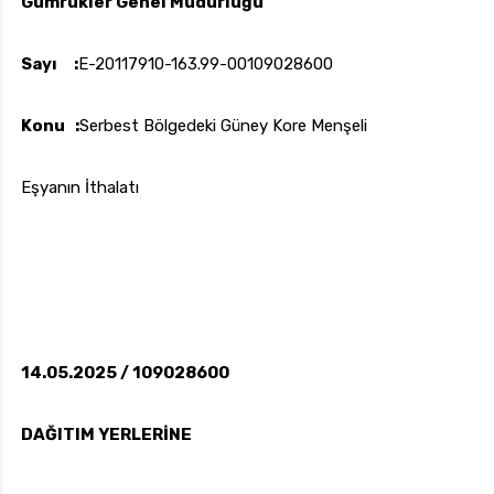
Gümrükler Genel Müdürlüğü
Sayı :
E-20117910-163.99-00109028600
uk.com
Pzt — Cmt: 09:00 — 18:00
Konu :
Serbest Bölgedeki Güney Kore Menşeli
Eşyanın İthalatı
14.05.2025 / 109028600
DAĞITIM YERLERİNE