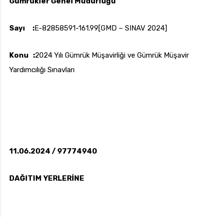
Gümrükler Genel Müdürlüğü
Sayı :
E-82858591-161.99[GMD – SINAV 2024]
uk.com
Pzt — Cmt: 09:00 — 18:00
Konu :
2024 Yılı Gümrük Müşavirliği ve Gümrük Müşavir
Yardımcılığı Sınavları
11.06.2024 / 97774940
DAĞITIM YERLERİNE