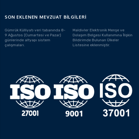
SON EKLENEN MEVZUAT BILGILERI
Gümrük Külliyatı veri tabanında 8-
Maldivler Elektronik Menşe ve
9 Ağustos (Cumartesi ve Pazar)
Dolaşım Belgesi Kullanımına İlişkin
günlerinde altyapı sistem
Bildirimde Bulunan Ülkeler
çalışmaları.
Listesine eklenmiştir.