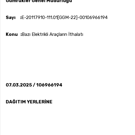
Gümrükler Genel Müdürlüğü
Sayı :
E-20117910-111.01[GGM-22]-00106966194
uk.com
Pzt — Cmt: 09:00 — 18:00
Konu :
Bazı Elektrikli Araçların İthalatı
07.03.2025 / 106966194
DAĞITIM YERLERİNE