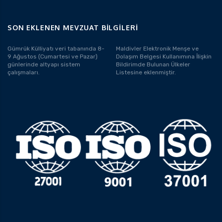
SON EKLENEN MEVZUAT BILGILERI
Gümrük Külliyatı veri tabanında 8-
Maldivler Elektronik Menşe ve
9 Ağustos (Cumartesi ve Pazar)
Dolaşım Belgesi Kullanımına İlişkin
günlerinde altyapı sistem
Bildirimde Bulunan Ülkeler
çalışmaları.
Listesine eklenmiştir.