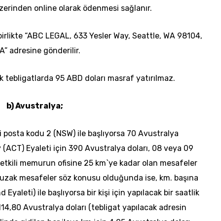
üzerinden
online
olarak ödenmesi sağlanır.
 birlikte “ABC LEGAL, 633
Yesler
Way
, Seattle, WA 98104,
” adresine gönderilir.
 tebligatlarda 95 ABD doları masraf yatırılmaz.
b) Avustralya;
i posta kodu 2 (NSW) ile başlıyorsa 70 Avustralya
y
(ACT) Eyaleti için 390 Avustralya doları, 08 veya 09
 yetkili memurun ofisine 25
km`ye
kadar olan mesafeler
a uzak mesafeler söz konusu olduğunda ise, km. başına
nd
Eyaleti) ile başlıyorsa bir kişi için yapılacak bir saatlik
 114,80 Avustralya doları (tebligat yapılacak adresin