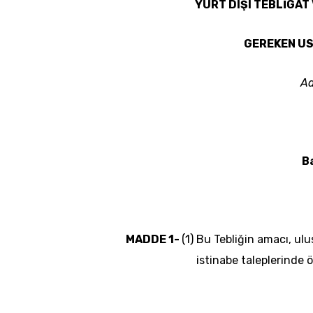
YURT DIŞI TEBLİGAT
GEREKEN US
Ad
B
MADDE 1-
(1) Bu Tebliğin amacı, ulus
istinabe taleplerinde 