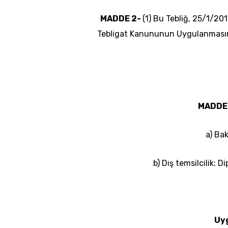
MADDE 2-
(1) Bu Tebliğ,
25/1/20
Tebligat Kanununun Uygulanmasın
MADDE
a) Bak
b) Dış temsilcilik: D
Uy