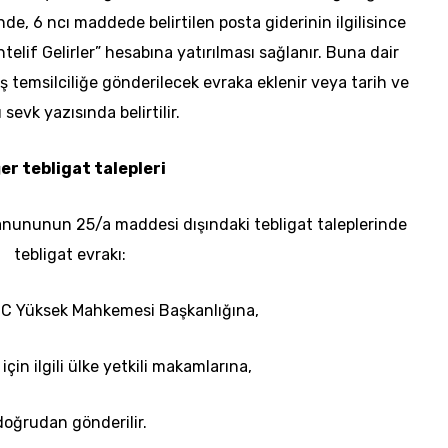
inde, 6
ncı
maddede belirtilen posta giderinin ilgilisince
elif Gelirler” hesabına yatırılması sağlanır. Buna dair
ış temsilciliğe gönderilecek evraka eklenir veya tarih ve
 sevk yazısında belirtilir.
er tebligat talepleri
 Kanununun 25/a maddesi dışındaki tebligat taleplerinde
tebligat evrakı:
TC Yüksek Mahkemesi Başkanlığına,
 için ilgili ülke yetkili makamlarına,
doğrudan
gönderilir.