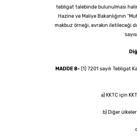
tebligat talebinde bulunulması hal
Hazine ve Maliye Bakanlığının “Muht
makbuz örneği, evrakın iletileceği d
sayısı
Diğ
MADDE 8-
(1) 7201 sayılı Tebligat
a) KKTC için KK
b) Diğer ülkeler