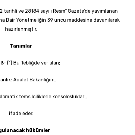
12
tarihli ve 28184 sayılı Resmî Gazete’de yayımlanan
a Dair Yönetmeliğin 39 uncu maddesine dayanılarak
hazırlanmıştır.
Tanımlar
 3-
(1) Bu Tebliğde yer alan;
anlık: Adalet Bakanlığını,
iplomatik temsilciliklerle konsoloslukları,
ifade
eder.
gulanacak hükümler