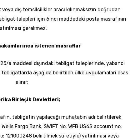
k veya dış temsilcilikler aracı kılınmaksızın doğrudan
bligat talepleri için 6
ncı
maddedeki posta masrafının
atırılması gerekmez.
makamlarınca istenen masraflar
25/a maddesi dışındaki tebligat taleplerinde, yabancı
k tebligatlarda aşağıda belirtilen ülke uygulamaları esas
alınır:
rika Birleşik Devletleri;
afın, tebligatın yapılacağı muhatabın adı belirtilerek
a
Wells
Fargo
Bank, SWIFT No:
WFBIUS6S
account
no:
o: 121000248 belirtilmek suretiyle) yatırılması veya