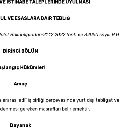
 VE İSTİNABE TALEPLERİNDE UYULMASI
UL VE ESASLARA DAİR TEBLİĞ
alet Bakanlığından:21.12.2022 tarih ve 32050 sayılı R.G.
BİRİNCİ BÖLÜM
aşlangıç Hükümleri
Amaç
lararası adlî iş birliği çerçevesinde yurt dışı tebligat ve
ödenmesi gereken masrafları belirlemektir.
Dayanak