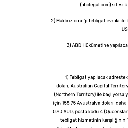
(
abclegal
.com) sitesi 
2) Makbuz örneği tebligat evrakı ile
USA
3) ABD Hükümetine yapılacak
1) Tebligat yapılacak adrestek
doları,
Australian
Capital
Territor
(
Northern
Territory
) ile başlıyorsa
için 158,75 Avustralya doları, dah
0,90 AUD, posta kodu 4 (
Queensla
tebligat hizmetinin karşılığının