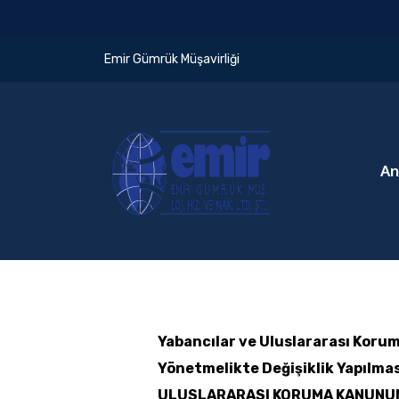
Emir Gümrük Müşavirliği
An
Yabancılar ve Uluslararası Kor
Yönetmelikte Değişiklik Yapılma
ULUSLARARASI KORUMA KANUNU