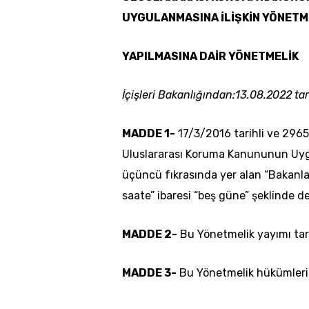
UYGULANMASINA İLİŞKİN YÖNETME
YAPILMASINA DAİR YÖNETMELİK
İçişleri Bakanlığından:13.08.2022 tari
MADDE 1-
17/3/2016 tarihli ve 2965
Uluslararası Koruma Kanununun Uygu
üçüncü fıkrasında yer alan “Bakanla
saate” ibaresi “beş güne” şeklinde değ
MADDE 2-
Bu Yönetmelik yayımı tari
MADDE 3-
Bu Yönetmelik hükümlerini