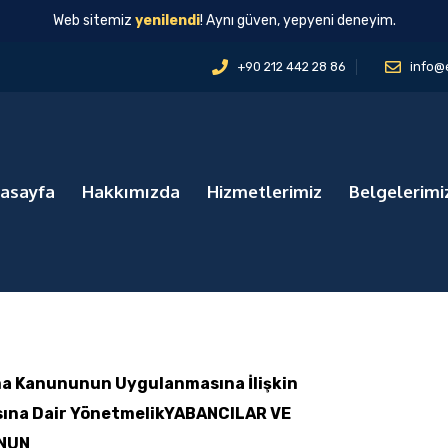
Web sitemiz
yenilendi
! Aynı güven, yepyeni deneyim.
+90 212 442 28 86
info@
asayfa
Hakkımızda
Hizmetlerimiz
Belgelerimi
uma Kanununun Uygulanmasına İlişkin
sına Dair Yönetmelik
YABANCILAR VE
NUN