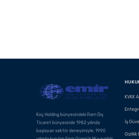
HUKU
KVKK A
Entegr
Koç Holding bünyesindeki Ram Dış
İş Güve
Ticaret bünyesinde 1982 yılında
başlayan sektör deneyimiyle, 1990
Gizlilik
yılında kurulan Emir Gümrük Müşavirliği;