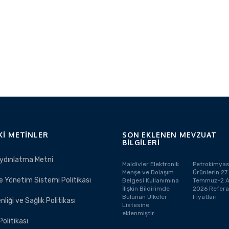
KI METINLER
SON EKLENEN MEVZUAT
BILGILERI
ydınlatma Metni
Maldivler Elektronik
Petrokimyas
Menşe ve Dolaşım
Ürünlerin 27
e Yönetim Sistemi Politikası
Belgesi Kullanımına
Temmuz-2 A
İlişkin Bildirimde
2026 Refer
Bulunan Ülkeler
Fiyatları
nliği ve Sağlık Politikası
Listesine
eklenmiştir.
 Politikası