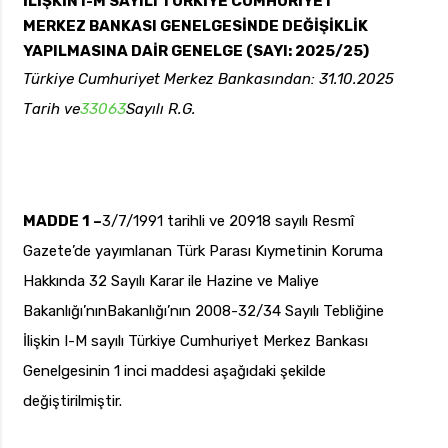
İLİŞKİN I-M SAYILI TÜRKİYE CUMHURİYET
MERKEZ BANKASI GENELGESİNDE DEĞİŞİKLİK
YAPILMASINA DAİR GENELGE (SAYI: 2025/25)
Türkiye Cumhuriyet Merkez Bankasından: 31.10.2025
uk.com
Pzt — Cmt: 09:00 — 18:00
Tarih ve
33063
Sayılı R.G.
MADDE 1 –
3/7/1991 tarihli ve 20918 sayılı Resmî
Gazete’de yayımlanan Türk Parası Kıymetinin Koruma
Hakkında 32 Sayılı Karar ile Hazine ve Maliye
Bakanlığı’nınBakanlığı’nın 2008-32/34 Sayılı Tebliğine
İlişkin I-M sayılı Türkiye Cumhuriyet Merkez Bankası
Genelgesinin 1 inci maddesi aşağıdaki şekilde
değiştirilmiştir.