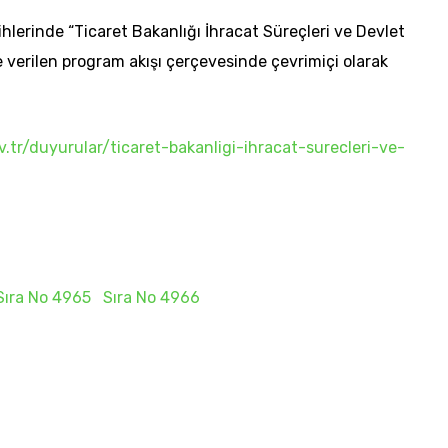
a
lerinde “Ticaret Bakanlığı İhracat Süreçleri ve Devlet
r
 verilen program akışı çerçevesinde çevrimiçi olarak
ı
/
a
.tr/duyurular/ticaret-bakanligi-ihracat-surecleri-ve-
ş
a
ğ
ı
t
Sıra No 4965
Sıra No 4966
u
ş
l
a
r