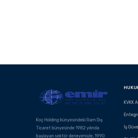
HUKU
KVKK A
Entegr
Koç Holding bünyesindeki Ram Dış
İş Güve
Ticaret bünyesinde 1982 yılında
başlayan sektör deneyimiyle, 1990