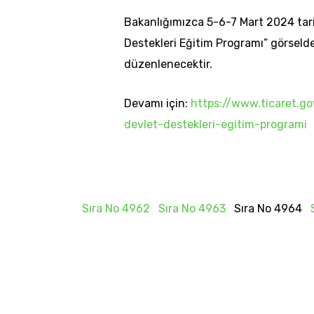
o
Bakanlığımızca 5-6-7 Mart 2024 tarih
y
Destekleri Eğitim Programı” görselde
n
düzenlenecektir.
a
t
Devamı için:
https://www.ticaret.gov
ı
devlet-destekleri-egitim-programi
c
ı
Sıra No 4962
Sıra No 4963
Sıra No 4964