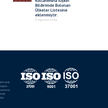
Kullanımına İlişkin
Bildirimde Bulunan
Ülkeler Listesine
eklenmiştir.
5 Ağustos 2026
ektronik
laşım
anımına
rimde
ler