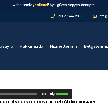
Web sitemiz
yenilendi
! Aynı güven, yepyeni deneyim.
+90 212 442 28 86
info@
asayfa
Hakkımızda
Hizmetlerimiz
Belgelerimi
Y
00:00
u
EÇLERİ VE DEVLET DESTEKLERİ EĞİTİM PROGRAMI
k