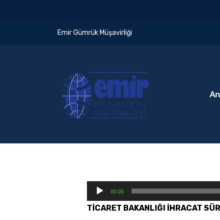
Emir Gümrük Müşavirliği
An
S
00:00
e
TİCARET BAKANLIĞI İHRACAT SÜR
s