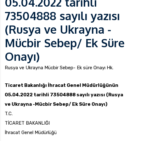
05.04.2022 tarihli
73504888 sayılı yazısı
(Rusya ve Ukrayna -
uk.com
Pzt — Cmt: 09:00 — 18:00
Mücbir Sebep/ Ek Süre
Onayı)
Rusya ve Ukrayna Mücbir Sebep- Ek süre Onayı Hk.
Ticaret Bakanlığı İhracat Genel Müdürlüğünün
05.04.2022 tarihli 73504888 sayılı yazısı (Rusya
ve Ukrayna -Mücbir Sebep/ Ek Süre Onayı)
T.C.
TİCARET BAKANLIĞI
İhracat Genel Müdürlüğü