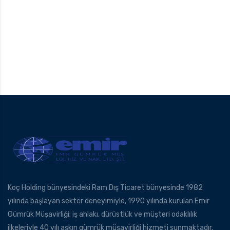
Koç Holding bünyesindeki Ram Dış Ticaret bünyesinde 1982
yılında başlayan sektör deneyimiyle, 1990 yılında kurulan Emir
Gümrük Müşavirliği; iş ahlakı, dürüstlük ve müşteri odaklılık
ilkeleriyle 40 yılı aşkın gümrük müşavirliği hizmeti sunmaktadır.