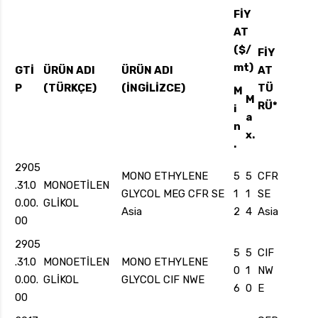
FİY
AT
($/
FİY
mt)
uk.com
Pzt — Cmt: 09:00 — 18:00
GTİ
ÜRÜN ADI
ÜRÜN ADI
AT
P
(TÜRKÇE)
(İNGİLİZCE)
TÜ
M
M
RÜ*
i
a
n
x.
.
2905
MONO ETHYLENE
5
5
CFR
.31.0
MONOETİLEN
GLYCOL MEG CFR SE
1
1
SE
0.00.
GLİKOL
Asia
2
4
Asia
00
2905
5
5
CIF
.31.0
MONOETİLEN
MONO ETHYLENE
0
1
NW
0.00.
GLİKOL
GLYCOL CIF NWE
6
0
E
00