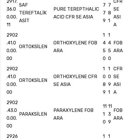
2917.
CFR
SAF
7
7
36.0
PURE TEREPTHALIC
SE
TEREFTALİK
7
8
0.00.
ACID CFR SE ASIA
ASI
ASİT
9
1
11
A
2902
1
1
.41.0
ORTHOXYLENE FOB
4
4
FOB
ORTOKSİLEN
0.00.
ARA
5
5
ARA
00
0
0
2902
1
1
CFR
.41.0
ORTHOXYLENE CFR
0
0
SE
ORTOKSİLEN
0.00.
SE ASIA
8
9
ASI
00
9
1
A
2902
11
11
.43.0
PARAXYLENE FOB
FOB
PARAKSİLEN
1
3
0.00.
ARA
ARA
0
9
00
2926
1
1