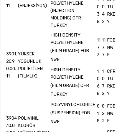
POLYETHYLENE
11
(ENJEKSİYON)
0
0
TU
(INJECTION
3
4
RKE
MOLDING) CFR
8
2
Y
TURKEY
HIGH DENSITY
11
11
FOB
POLYETHYLENE
7
7
NW
(FILM GRADE) FOB
3901.
YÜKSEK
3
7
E
NWE
20.9
YOĞUNLUK
0.00.
POLİETİLEN
HIGH DENSITY
1
1
CFR
11
(FİLMLİK)
POLYETHYLENE
0
0
TU
(FILM GRADE) CFR
6
7
RKE
8
2
Y
TURKEY
POLYVINYLCHLORIDE
8
8
FOB
(SUSPENSION) FOB
1
2
NW
3904
POLİVİNİL
8
2
E
NWE
.10.0
KLORÜR