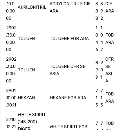
.10.0
ACRYLONITRILE CIF
3
3
CIF
AKRİLONİTRİL
0.00.
ARA
8
9
ARA
00
8
2
2902
1
1
.30.0
0
0
FOB
TOLUEN
TOLUENE FOB ARA
0.00.
4
4
ARA
00
6
7
2902
CFR
8
9
.30.0
TOLUENE CFR SE
SE
TOLUEN
9
0
0.00.
ASIA
ASI
9
1
00
A
2901.
7
7
FOB
10.00
HEKZAN
HEXANE FOB ARA
1
1
ARA
.90.11
5
5
WHITE SPIRIT
2710.
(145-200)
7
7
FOB
12.21.
WHITE SPIRIT FOB
DİĞER