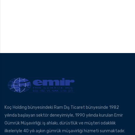
Koç Holding bünyesindeki Ram Dış Ticaret bünyesinde 1982
yılında başlayan sektör deneyimiyle, 1990 yılında kurulan Emir
Gümrük Müşavirliği; iş ahlakı, dürüstlük ve müşteri odaklılık
ilkeleriyle 40 yılı aşkın gümrük müşavirliği hizmeti sunmaktadır.