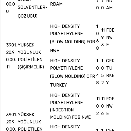
7
7
RD
00.0
RDAM
SOLVENTLER-
0
0
AM
0
ÇÖZÜCÜ)
HIGH DENSITY
1
11
FOB
POLYETHYLENE
0
9
NW
6
(BLOW MOLDING) FOB
3
E
3901.
YÜKSEK
8
NWE
20.9
YOĞUNLUK
0.00.
POLİETİLEN
HIGH DENSITY
1
1
CFR
11
(ŞİŞİRMELİK)
POLYETHYLENE
0
0
TU
4
5
RKE
(BLOW MOLDING) CFR
8
2
Y
TURKEY
HIGH DENSITY
11
11
FOB
POLYETHYLENE
0
0
NW
(INJECTION
2
6
E
3901.
YÜKSEK
MOLDING) FOB NWE
20.9
YOĞUNLUK
HIGH DENSITY
0.00.
POLİETİLEN
1
1
CFR