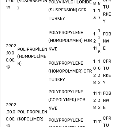
CFR
0.00.
(SÜSPANSİYON
POLYVINYLCHLORIDE
8
8
TU
19
)
(SUSPENSION) CFR
1
1
RKE
3
7
TURKEY
Y
1
POLYPROPYLENE
1
FOB
2
(HOMOPOLYMER) FOB
2
NW
1
3902
11
E
NWE
POLİPROPİLEN
5
.10.0
(HOMOPOLİME
0.00.
1
1
CFR
POLYPROPYLENE
R)
19
0
0
TU
(HOMOPOLYMER) CFR
2
3
RKE
TURKEY
8
2
Y
POLYPROPYLENE
11
11
FOB
(COPOLYMER) FOB
2
3
NW
3902
8
2
E
NWE
.30.0
POLİPROPİLEN
CFR
0.00.
(KOPOLİMER)
POLYPROPYLENE
11
11
TU
19