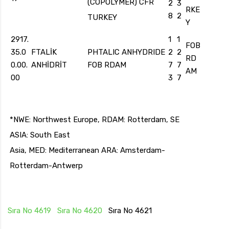
(COPOLYMER) CFR
2
3
RKE
8
2
TURKEY
Y
2917.
1
1
FOB
35.0
FTALİK
PHTALIC ANHYDRIDE
2
2
RD
0.00.
ANHİDRİT
FOB RDAM
7
7
AM
00
3
7
*NWE: Northwest Europe, RDAM: Rotterdam, SE
ASIA: South East
Asia, MED: Mediterranean ARA: Amsterdam-
Rotterdam-Antwerp
Sıra No 4619
Sıra No 4620
Sıra No 4621