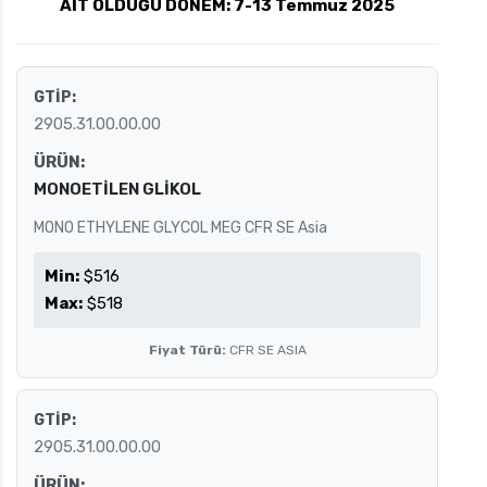
AİT OLDUĞU DÖNEM: 7-13 Temmuz 2025
GTİP:
uk.com
Pzt — Cmt: 09:00 — 18:00
2905.31.00.00.00
ÜRÜN:
MONOETİLEN GLİKOL
MONO ETHYLENE GLYCOL MEG CFR SE Asia
Min:
$516
Max:
$518
Fiyat Türü:
CFR SE ASIA
GTİP:
2905.31.00.00.00
ÜRÜN: