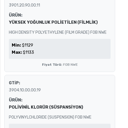
3901.20.90.00.11
ÜRÜN:
YÜKSEK YOĞUNLUK POLİETİLEN (FİLMLİK)
HIGH DENSITY POLYETHYLENE (FILM GRADE) FOB NWE
Min:
$1129
Max:
$1133
Fiyat Türü:
FOB NWE
GTİP:
3904.10.00.00.19
ÜRÜN:
POLİVİNİL KLORÜR (SÜSPANSİYON)
POLYVINYLCHLORIDE (SUSPENSION) FOB NWE