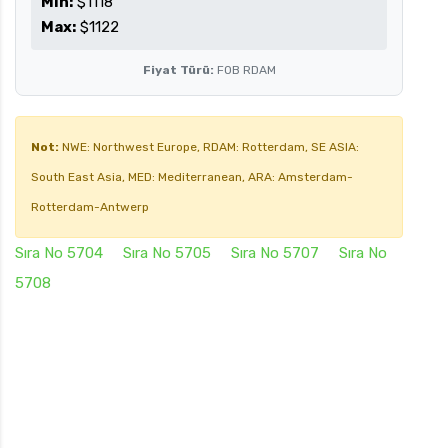
Min:
$1118
Max:
$1122
Fiyat Türü:
FOB RDAM
Not:
NWE: Northwest Europe, RDAM: Rotterdam, SE ASIA:
South East Asia, MED: Mediterranean, ARA: Amsterdam-
Rotterdam-Antwerp
Sıra No 5704
Sıra No 5705
Sıra No 5707
Sıra No
5708