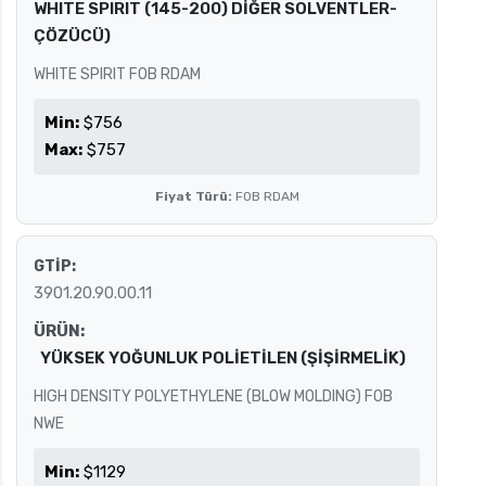
WHITE SPIRIT (145-200) DİĞER SOLVENTLER-
ÇÖZÜCÜ)
WHITE SPIRIT FOB RDAM
Min:
$756
Max:
$757
Fiyat Türü:
FOB RDAM
GTİP:
3901.20.90.00.11
ÜRÜN:
YÜKSEK YOĞUNLUK POLİETİLEN (ŞİŞİRMELİK)
HIGH DENSITY POLYETHYLENE (BLOW MOLDING) FOB
NWE
Min:
$1129