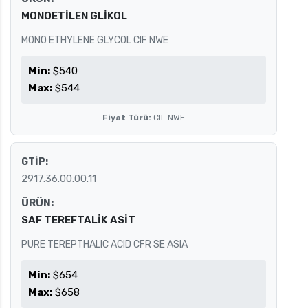
MONOETİLEN GLİKOL
MONO ETHYLENE GLYCOL CIF NWE
Min:
$540
Max:
$544
Fiyat Türü:
CIF NWE
GTİP:
2917.36.00.00.11
ÜRÜN:
SAF TEREFTALİK ASİT
PURE TEREPTHALIC ACID CFR SE ASIA
Min:
$654
Max:
$658