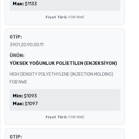
Max:
$1133
Fiyat Türü:
FOB NWE
GTİP:
3901.20.90.00.11
ÜRÜN:
YÜKSEK YOĞUNLUK POLİETİLEN (ENJEKSİYON)
HIGH DENSITY POLYETHYLENE (INJECTION MOLDING)
FOB NWE
Min:
$1093
Max:
$1097
Fiyat Türü:
FOB NWE
GTİP: