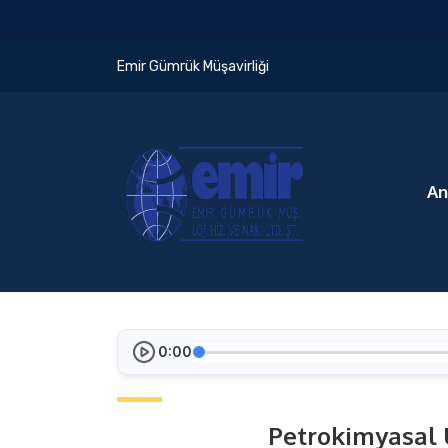
Emir Gümrük Müşavirliği
An
0:00
Petrokimyasal Ü