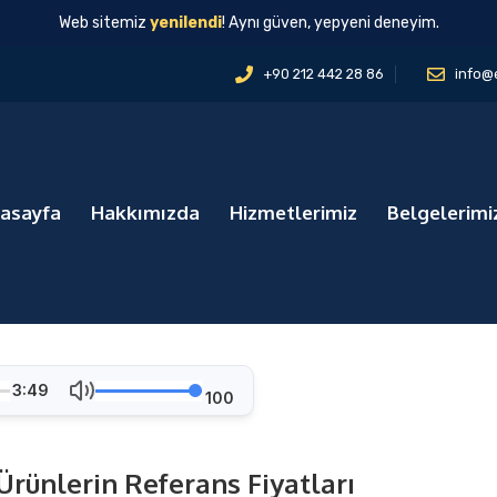
Web sitemiz
yenilendi
! Aynı güven, yepyeni deneyim.
+90 212 442 28 86
info@
asayfa
Hakkımızda
Hizmetlerimiz
Belgelerimi
3:49
100
rünlerin Referans Fiyatları