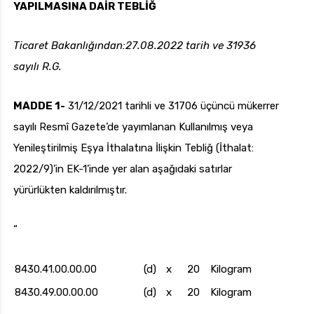
YAPILMASINA DAİR TEBLİĞ
Ticaret Bakanlığından:27.08.2022 tarih ve 31936
sayılı R.G.
uk.com
Pzt — Cmt: 09:00 — 18:00
MADDE 1-
31/12/2021 tarihli ve 31706 üçüncü mükerrer
sayılı Resmî Gazete’de yayımlanan Kullanılmış veya
Yenileştirilmiş Eşya İthalatına İlişkin Tebliğ (İthalat:
2022/9)’in EK-1’inde yer alan aşağıdaki satırlar
yürürlükten kaldırılmıştır.
“
8430.41.00.00.00
(d)
x
20
Kilogram
8430.49.00.00.00
(d)
x
20
Kilogram