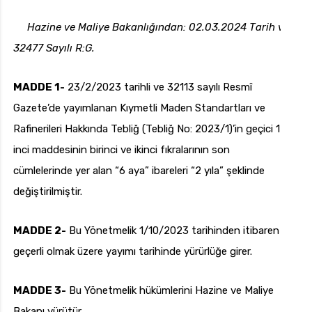
t
Hazine ve Maliye Bakanlığından: 02.03.2024 Tarih ve
ı
32477 Sayılı R:G.
c
uk.com
Pzt — Cmt: 09:00 — 18:00
ı
MADDE 1-
23/2/2023 tarihli ve 32113 sayılı Resmî
Gazete’de yayımlanan Kıymetli Maden Standartları ve
Rafinerileri Hakkında Tebliğ (Tebliğ No: 2023/1)’in geçici 1
inci maddesinin birinci ve ikinci fıkralarının son
cümlelerinde yer alan “6 aya” ibareleri “2 yıla” şeklinde
değiştirilmiştir.
MADDE 2-
Bu Yönetmelik 1/10/2023 tarihinden itibaren
geçerli olmak üzere yayımı tarihinde yürürlüğe girer.
MADDE 3-
Bu Yönetmelik hükümlerini Hazine ve Maliye
Bakanı yürütür.