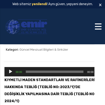
×
Web sitemiz
yenilendi
! Aynı güven, yepyeni deneyim.
Kategori:
Güncel Mevzuat Bilgileri & Sirküler
S
00:00
00:00
e
KIYMETLİ MADEN STANDARTLARI VE RAFİNERİLERİ
s
HAKKINDA TEBLİĞ (TEBLİĞ NO: 2023/1)’DE
o
y
DEĞİŞİKLİK YAPILMASINA DAİR TEBLİĞ (TEBLİĞ NO:
n
2024/1)
a