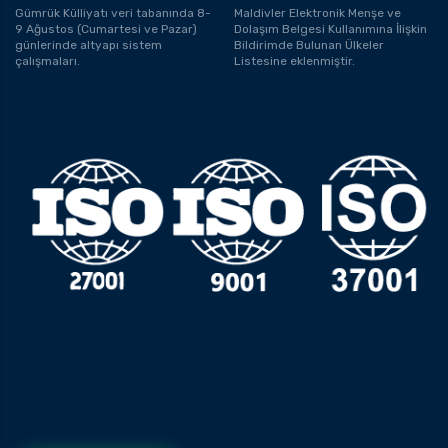
Gümrük Külliyatı veri tabanında 8-
Maldivler Elektronik Menşe ve
9 Ağustos (Cumartesi ve Pazar)
Dolaşım Belgesi Kullanımına İlişkin
günlerinde altyapı sistem
Bildirimde Bulunan Ülkeler
çalışmaları.
Listesine eklenmiştir.