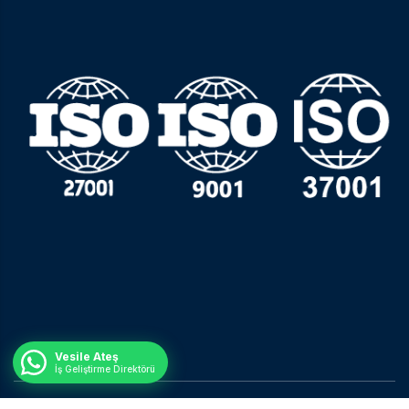
Vesile Ateş
İş Geliştirme Direktörü
© Tüm Hakları Saklıdır.
Nisan Ajans.