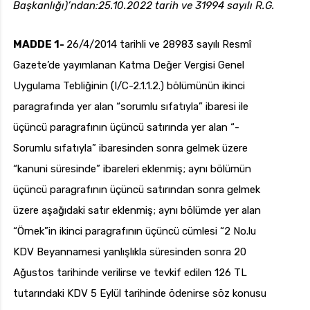
Başkanlığı)’ndan:25.10.2022 tarih ve 31994 sayılı R.G.
MADDE 1-
26/4/2014 tarihli ve 28983 sayılı Resmî
Gazete’de yayımlanan Katma Değer Vergisi Genel
uk.com
Pzt — Cmt: 09:00 — 18:00
Uygulama Tebliğinin (I/C-2.1.1.2.) bölümünün ikinci
paragrafında yer alan “sorumlu sıfatıyla” ibaresi ile
üçüncü paragrafının üçüncü satırında yer alan “-
Sorumlu sıfatıyla” ibaresinden sonra gelmek üzere
“kanuni süresinde” ibareleri eklenmiş; aynı bölümün
üçüncü paragrafının üçüncü satırından sonra gelmek
üzere aşağıdaki satır eklenmiş; aynı bölümde yer alan
“Örnek”in ikinci paragrafının üçüncü cümlesi “2 No.lu
KDV Beyannamesi yanlışlıkla süresinden sonra 20
Ağustos tarihinde verilirse ve tevkif edilen 126 TL
tutarındaki KDV 5 Eylül tarihinde ödenirse söz konusu