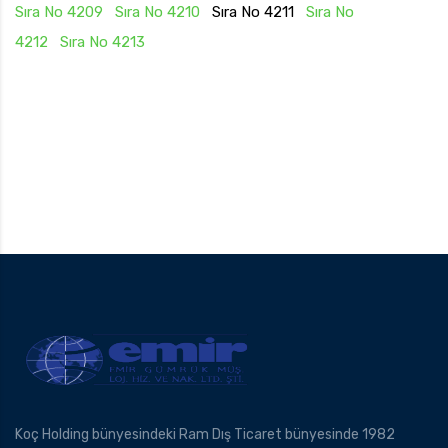
Sıra No 4209
Sıra No 4210
Sıra No 4211
Sıra No
4212
Sıra No 4213
Koç Holding bünyesindeki Ram Dış Ticaret bünyesinde 1982