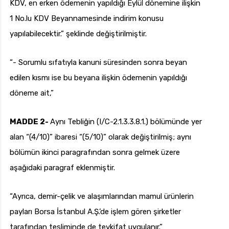
KDV, en erken ödemenin yapıldığı Eylül dönemine ilişkin
1 No.lu KDV Beyannamesinde indirim konusu
yapılabilecektir.” şeklinde değiştirilmiştir.
“- Sorumlu sıfatıyla kanuni süresinden sonra beyan
edilen kısmı ise bu beyana ilişkin ödemenin yapıldığı
döneme ait,”
MADDE 2-
Aynı Tebliğin (I/C-2.1.3.3.8.1.) bölümünde yer
alan “(4/10)” ibaresi “(5/10)” olarak değiştirilmiş; aynı
bölümün ikinci paragrafından sonra gelmek üzere
aşağıdaki paragraf eklenmiştir.
“Ayrıca, demir-çelik ve alaşımlarından mamul ürünlerin
payları Borsa İstanbul A.Ş.’de işlem gören şirketler
tarafından tesliminde de tevkifat uygulanır.”