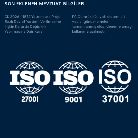
SON EKLENEN MEVZUAT BILGILERI
CK 2026-11572 Yatırımlara Proje
PC Gümrük Külliyatı sistem alt
Bazlı Devlet Yardımı Verilmesine
yapısı güncellemeleri
İlişkin Kararda Değişiklik
tamamlanmış olup, deneme amaçlı
Yapılmasına Dair Kara
kullanıma açılmıştır.