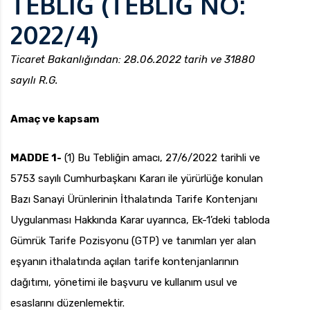
TEBLİĞ (TEBLİĞ NO:
2022/4)
Ticaret Bakanlığından: 28.06.2022 tarih ve 31880
uk.com
Pzt — Cmt: 09:00 — 18:00
sayılı R.G.
Amaç ve kapsam
MADDE 1-
(1) Bu Tebliğin amacı, 27/6/2022 tarihli ve
5753 sayılı Cumhurbaşkanı Kararı ile yürürlüğe konulan
Bazı Sanayi Ürünlerinin İthalatında Tarife Kontenjanı
Uygulanması Hakkında Karar uyarınca, Ek-1’deki tabloda
Gümrük Tarife Pozisyonu (GTP) ve tanımları yer alan
eşyanın ithalatında açılan tarife kontenjanlarının
dağıtımı, yönetimi ile başvuru ve kullanım usul ve
esaslarını düzenlemektir.