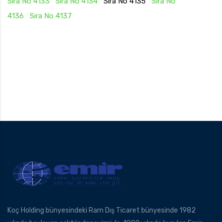
Sıra No 4133
Sıra No 4134
Sıra No 4135
Sıra No
4136
Sıra No 4137
Koç Holding bünyesindeki Ram Dış Ticaret bünyesinde 1982