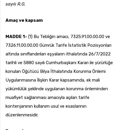
sayılı R.G.
Amaç ve kapsam
uk.com
Pzt — Cmt: 09:00 — 18:00
MADDE 1-
(1) Bu Tebliğin amacı, 7325.91.00.00.00 ve
7326.11.00.00.00 Gümrük Tarife İstatistik Pozisyonları
altında sınıflandırılan eşyaların ithalatında 26/7/2022
tarihli ve 5880 sayılı Cumhurbaşkanı Kararı ile yürürlüğe
konulan Öğütücü Bilya İthalatında Korunma Önlemi
Uygulanmasına İlişkin Karar kapsamında, ek mali
yükümlülük şeklinde uygulanan korunma önleminden
muafiyet sağlanması amacıyla açılan tarife
kontenjanının kullanım usul ve esaslarının
düzenlenmesidir.