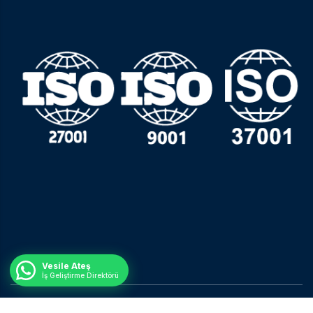
Vesile Ateş
İş Geliştirme Direktörü
© Tüm Hakları Saklıdır.
Nisan Ajans.