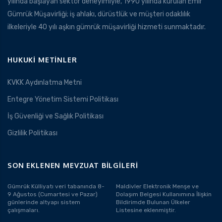
yılında başlayan sektör deneyimiyle, 1990 yılında kurulan Emir
Gümrük Müşavirliği; iş ahlakı, dürüstlük ve müşteri odaklılık
ilkeleriyle 40 yılı aşkın gümrük müşavirliği hizmeti sunmaktadır.
HUKUKI METINLER
KVKK Aydınlatma Metni
Entegre Yönetim Sistemi Politikası
İş Güvenliği ve Sağlık Politikası
Gizlilik Politikası
SON EKLENEN MEVZUAT BILGILERI
Gümrük Külliyatı veri tabanında 8-
Maldivler Elektronik Menşe ve
9 Ağustos (Cumartesi ve Pazar)
Dolaşım Belgesi Kullanımına İlişkin
günlerinde altyapı sistem
Bildirimde Bulunan Ülkeler
çalışmaları.
Listesine eklenmiştir.