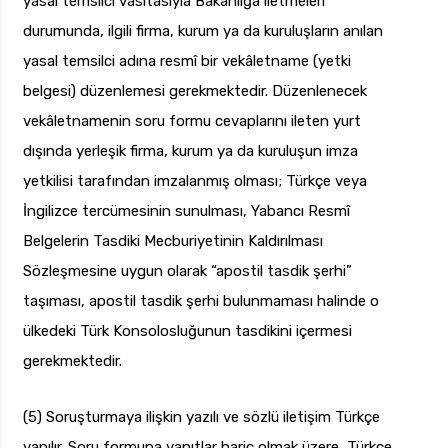
yasal temsilci vasıtasıyla Bakanlığa iletmeleri
durumunda, ilgili firma, kurum ya da kuruluşların anılan
yasal temsilci adına resmî bir vekâletname (yetki
belgesi) düzenlemesi gerekmektedir. Düzenlenecek
vekâletnamenin soru formu cevaplarını ileten yurt
dışında yerleşik firma, kurum ya da kuruluşun imza
yetkilisi tarafından imzalanmış olması; Türkçe veya
İngilizce tercümesinin sunulması, Yabancı Resmî
Belgelerin Tasdiki Mecburiyetinin Kaldırılması
Sözleşmesine uygun olarak “apostil tasdik şerhi”
taşıması, apostil tasdik şerhi bulunmaması halinde o
ülkedeki Türk Konsolosluğunun tasdikini içermesi
gerekmektedir.
(5) Soruşturmaya ilişkin yazılı ve sözlü iletişim Türkçe
yapılır. Soru formuna yanıtlar hariç olmak üzere, Türkçe