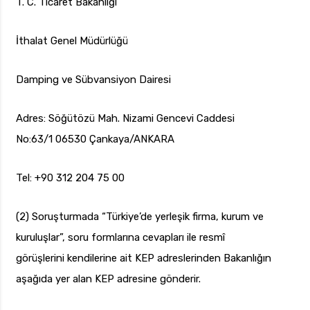
T. C. Ticaret Bakanlığı
İthalat Genel Müdürlüğü
Damping ve Sübvansiyon Dairesi
Adres: Söğütözü Mah. Nizami Gencevi Caddesi
No:63/1 06530 Çankaya/ANKARA
Tel: +90 312 204 75 00
(2) Soruşturmada “Türkiye’de yerleşik firma, kurum ve
kuruluşlar”, soru formlarına cevapları ile resmî
görüşlerini kendilerine ait KEP adreslerinden Bakanlığın
aşağıda yer alan KEP adresine gönderir.