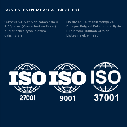
SON EKLENEN MEVZUAT BILGILERI
Gümrük Külliyatı veri tabanında 8-
Maldivler Elektronik Menşe ve
9 Ağustos (Cumartesi ve Pazar)
Dolaşım Belgesi Kullanımına İlişkin
günlerinde altyapı sistem
Bildirimde Bulunan Ülkeler
çalışmaları.
Listesine eklenmiştir.