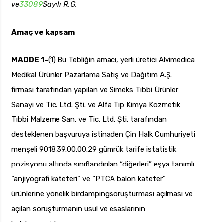
ve
33089
Sayılı R.G.
Amaç ve kapsam
uk.com
Pzt — Cmt: 09:00 — 18:00
MADDE 1-
(1) Bu Tebliğin amacı, yerli üretici Alvimedica
Medikal Ürünler Pazarlama Satış ve Dağıtım A.Ş.
firması tarafından yapılan ve Simeks Tıbbi Ürünler
Sanayi ve Tic. Ltd. Şti. ve Alfa Tıp Kimya Kozmetik
Tıbbi Malzeme San. ve Tic. Ltd. Şti. tarafından
desteklenen başvuruya istinaden Çin Halk Cumhuriyeti
menşeli 9018.39.00.00.29 gümrük tarife istatistik
pozisyonu altında sınıflandırılan “diğerleri” eşya tanımlı
“anjiyografi kateteri” ve “PTCA balon kateter”
ürünlerine yönelik birdampingsoruşturması açılması ve
açılan soruşturmanın usul ve esaslarının