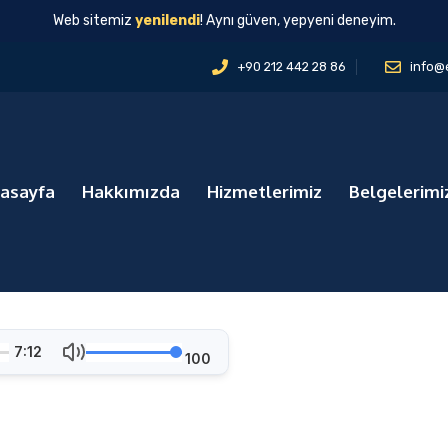
Web sitemiz
yenilendi
! Aynı güven, yepyeni deneyim.
+90 212 442 28 86
info@
asayfa
Hakkımızda
Hizmetlerimiz
Belgelerimi
7:12
100