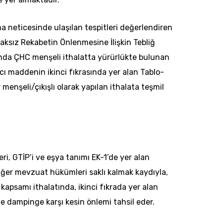
a neticesinde ulaşılan tespitleri değerlendiren
 Haksız Rekabetin Önlenmesine İlişkin Tebliğ
nda ÇHC menşeli ithalatta yürürlükte bulunan
ı maddenin ikinci fıkrasında yer alan Tablo-
r menşeli/çıkışlı olarak yapılan ithalata teşmil
eri, GTİP’i ve eşya tanımı EK-1’de yer alan
diğer mevzuat hükümleri saklı kalmak kaydıyla,
 kapsamı ithalatında, ikinci fıkrada yer alan
de dampinge karşı kesin önlemi tahsil eder.