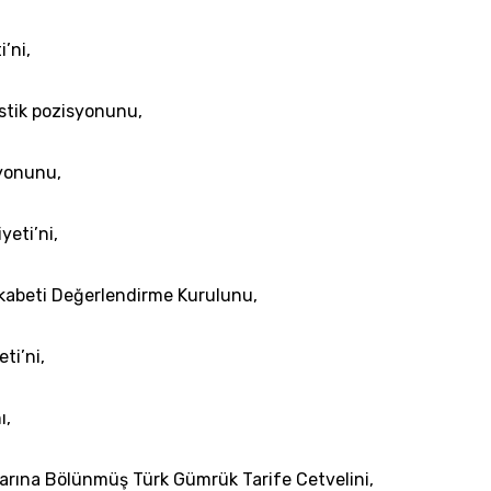
’ni,
istik pozisyonunu,
syonunu,
yeti’ni,
Rekabeti Değerlendirme Kurulunu,
ti’ni,
ı,
nlarına Bölünmüş Türk Gümrük Tarife Cetvelini,