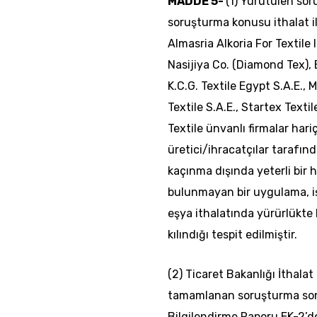
MADDE 5-
(1) Yürütülen so
soruşturma konusu ithalat ile
Almasria Alkoria For Textile
Nasijiya Co. (Diamond Tex), 
K.C.G. Textile Egypt S.A.E., 
Textile S.A.E., Startex Text
Textile ünvanlı firmalar hari
üretici/ihracatçılar tarafı
kaçınma dışında yeterli bir
bulunmayan bir uygulama, i
eşya ithalatında yürürlükte
kılındığı tespit edilmiştir.
(2) Ticaret Bakanlığı İthal
tamamlanan soruşturma sonuc
Bilgilendirme Raporu EK-2’de