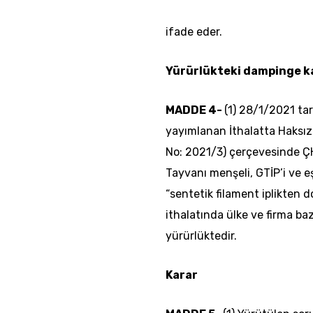
ifade eder.
Yürürlükteki dampinge ka
MADDE 4-
(1) 28/1/2021 tar
yayımlanan İthalatta Haksız 
No: 2021/3) çerçevesinde Ç
Tayvanı menşeli, GTİP’i ve eş
“sentetik filament iplikten 
ithalatında ülke ve firma b
yürürlüktedir.
Karar