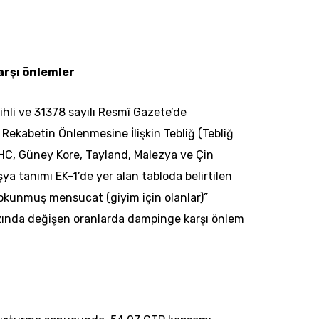
rşı önlemler
ihli ve 31378 sayılı Resmî Gazete’de
Rekabetin Önlenmesine İlişkin Tebliğ (Tebliğ
HC, Güney Kore, Tayland, Malezya ve Çin
ya tanımı EK-1’de yer alan tabloda belirtilen
dokunmuş mensucat (giyim için olanlar)”
azında değişen oranlarda dampinge karşı önlem