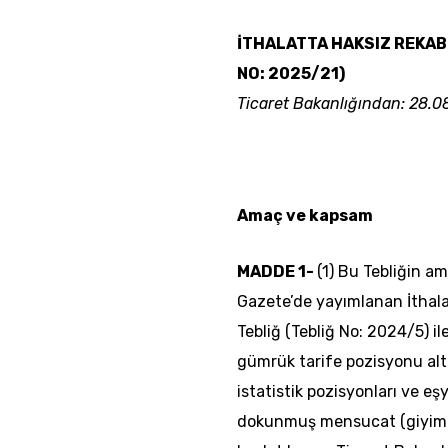
İTHALATTA HAKSIZ REKABE
NO: 2025/21)
Ticaret Bakanlığından: 28.0
Amaç ve kapsam
MADDE 1-
(1) Bu Tebliğin a
Gazete’de yayımlanan İthala
Tebliğ (Tebliğ No: 2024/5) il
gümrük tarife pozisyonu altı
istatistik pozisyonları ve eşy
dokunmuş mensucat (giyim içi