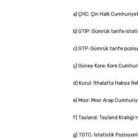
a) ÇHC: Çin Halk Cumhuriyeti
b) GTİP: Gümrük tarife istat
c) GTP: Gümrük tarife pozi
ç) Güney Kore: Kore Cumhuri
d) Kurul: İthalatta Haksız 
e) Mısır: Mısır Arap Cumhuriye
f) Tayland: Tayland Krallığı’n
g) TGTC: İstatistik Pozisyo