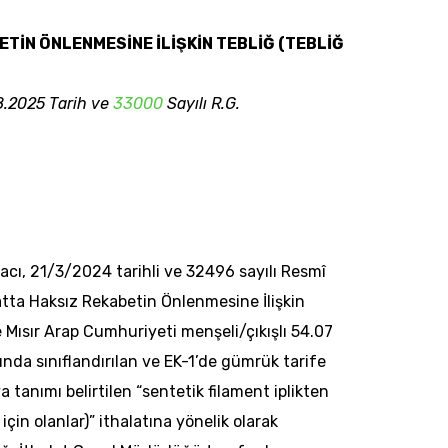
TİN ÖNLENMESİNE İLİŞKİN TEBLİĞ (TEBLİĞ
8.2025 Tarih ve
33000
Sayılı R.G.
macı, 21/3/2024 tarihli ve 32496 sayılı Resmî
tta Haksız Rekabetin Önlenmesine İlişkin
e Mısır Arap Cumhuriyeti menşeli/çıkışlı 54.07
nda sınıflandırılan ve EK-1’de gümrük tarife
a tanımı belirtilen “sentetik filament iplikten
n olanlar)” ithalatına yönelik olarak