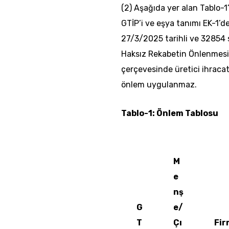
(2) Aşağıda yer alan Tablo-1’d
GTİP’i ve eşya tanımı EK-1’de
27/3/2025 tarihli ve 32854 
Haksız Rekabetin Önlenmesine
çerçevesinde üretici ihraca
önlem uygulanmaz.
Tablo-1: Önlem Tablosu
M
e
nş
G
e/
T
Çı
Fir