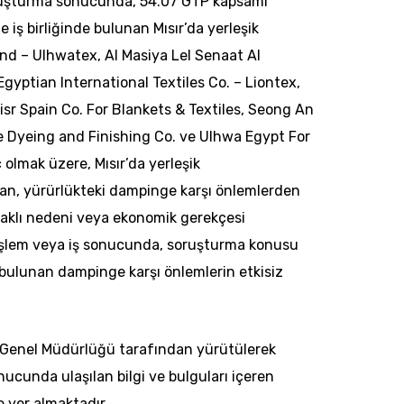
ruşturma sonucunda, 54.07 GTP kapsamı
 iş birliğinde bulunan Mısır’da yerleşik
 Ind – Ulhwatex, Al Masiya Lel Senaat Al
Egyptian International Textiles Co. – Liontex,
Misr Spain Co. For Blankets & Textiles, Seong An
ile Dyeing and Finishing Co. ve Ulhwa Egypt For
ç olmak üzere, Mısır’da yerleşik
ndan, yürürlükteki dampinge karşı önlemlerden
 haklı nedeni veya ekonomik gerekçesi
şlem veya iş sonucunda, soruşturma konusu
 bulunan dampinge karşı önlemlerin etkisiz
at Genel Müdürlüğü tarafından yürütülerek
unda ulaşılan bilgi ve bulguları içeren
 yer almaktadır.