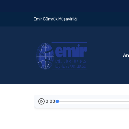
Emir Gümrük Müşavirliği
An
0:00