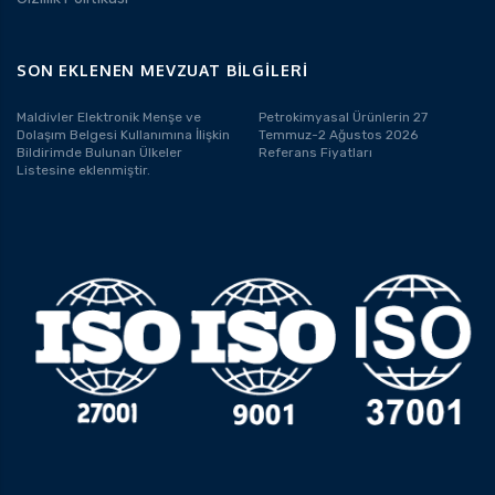
SON EKLENEN MEVZUAT BILGILERI
Maldivler Elektronik Menşe ve
Petrokimyasal Ürünlerin 27
Dolaşım Belgesi Kullanımına İlişkin
Temmuz-2 Ağustos 2026
Bildirimde Bulunan Ülkeler
Referans Fiyatları
Listesine eklenmiştir.