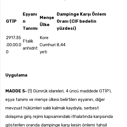
Eşyanı
Dampinge Karşı Önlem
Menşe
GTİP
n
Oranı (CIF bedelin
Ülke
Tanımı
yüzdesi)
2917.35
Kore
Ftalik
.00.00.0
Cumhuri
8,44
anhidrit
0
yeti
Uygulama
MADDE 5-
(1) Gümrük idareleri, 4 üncü maddede GTİP’i,
eşya tanımı ve menşe ülkesi belirtilen eşyanın, diğer
mevzuat hükümleri saklı kalmak kaydıyla, serbest
dolaşıma giriş rejimi kapsamındaki ithalatında karşısında
gösterilen oranda dampinge karşı kesin önlemi tahsil