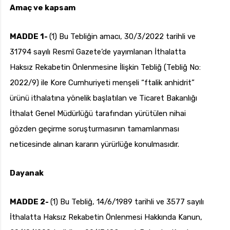
Amaç ve kapsam
MADDE 1-
(1) Bu Tebliğin amacı, 30/3/2022 tarihli ve
uk.com
Pzt — Cmt: 09:00 — 18:00
31794 sayılı Resmî Gazete’de yayımlanan İthalatta
Haksız Rekabetin Önlenmesine İlişkin Tebliğ (Tebliğ No:
2022/9) ile Kore Cumhuriyeti menşeli “ftalik anhidrit”
ürünü ithalatına yönelik başlatılan ve Ticaret Bakanlığı
İthalat Genel Müdürlüğü tarafından yürütülen nihai
gözden geçirme soruşturmasının tamamlanması
neticesinde alınan kararın yürürlüğe konulmasıdır.
Dayanak
MADDE 2-
(1) Bu Tebliğ, 14/6/1989 tarihli ve 3577 sayılı
İthalatta Haksız Rekabetin Önlenmesi Hakkında Kanun,