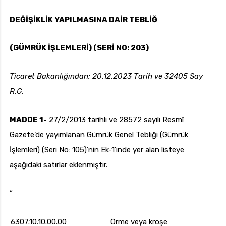
t
DEĞİŞİKLİK YAPILMASINA DAİR TEBLİĞ
ı
c
(GÜMRÜK İŞLEMLERİ) (SERİ NO: 203)
uk.com
Pzt — Cmt: 09:00 — 18:00
ı
Ticaret Bakanlığından: 20.12.2023 Tarih ve 32405 Sayılı
R.G.
MADDE 1-
27/2/2013 tarihli ve 28572 sayılı Resmî
Gazete’de yayımlanan Gümrük Genel Tebliği (Gümrük
İşlemleri) (Seri No: 105)’nin Ek-1’inde yer alan listeye
aşağıdaki satırlar eklenmiştir.
“
6307.10.10.00.00
Örme veya kroşe