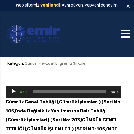
×
Web sitemiz
yenilendi
! Aynı güven, yepyeni deneyim.
Kategori:
Güncel Mevzuat Bilgileri & Sirküler
S
00:00
00:00
e
Gümrük Genel Tebliği (Gümrük İşlemleri) (Seri No:
s
105)’nde Değişiklik Yapılmasına Dair Tebliğ
o
y
(Gümrük İşlemleri) (Seri No: 203)
GÜMRÜK GENEL
n
TEBLİĞİ (GÜMRÜK İŞLEMLERİ) (SERİ NO: 105)’NDE
a