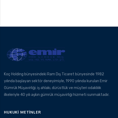
Koç Holding bünyesindeki Ram Dış Ticaret bünyesinde 1982
yılında başlayan sektör deneyimiyle, 1990 yılında kurulan Emir
Gümrük Müşavirliği; iş ahlakı, dürüstlük ve müşteri odaklılık
ilkeleriyle 40 yılı aşkın gümrük müşavirliği hizmeti sunmaktadır.
HUKUKI METINLER