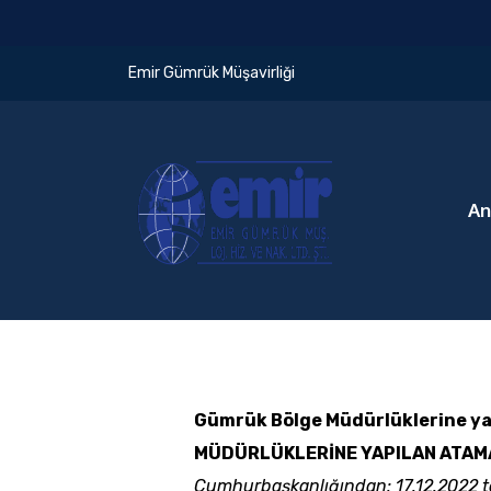
Emir Gümrük Müşavirliği
An
Gümrük Bölge Müdürlüklerine yap
MÜDÜRLÜKLERİNE YAPILAN ATAMA
Cumhurbaşkanlığından: 17.12.2022 ta