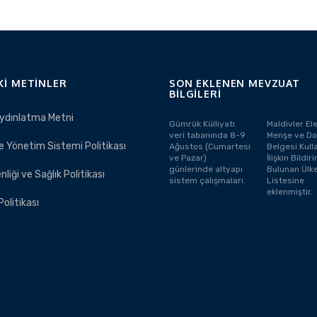
KI METINLER
SON EKLENEN MEVZUAT
BILGILERI
ydınlatma Metni
Gümrük Külliyatı
Maldivler El
veri tabanında 8-9
Menşe ve Do
e Yönetim Sistemi Politikası
Ağustos (Cumartesi
Belgesi Kull
ve Pazar)
İlişkin Bildi
günlerinde altyapı
Bulunan Ülke
nliği ve Sağlık Politikası
sistem çalışmaları.
Listesine
eklenmiştir.
 Politikası