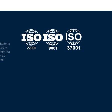
ektronik
laşım
anımına
rimde
ler