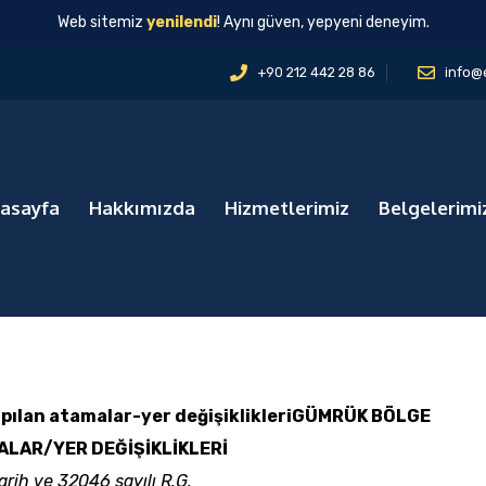
Web sitemiz
yenilendi
! Aynı güven, yepyeni deneyim.
+90 212 442 28 86
info@
asayfa
Hakkımızda
Hizmetlerimiz
Belgelerimi
ılan atamalar-yer değişiklikleri
GÜMRÜK BÖLGE
LAR/YER DEĞİŞİKLİKLERİ
rih ve 32046 sayılı R.G.