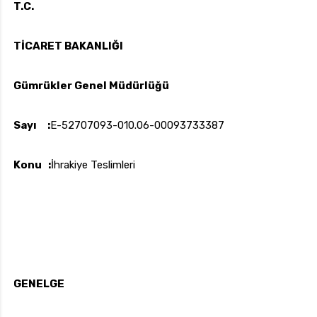
T.C.
t
ı
TİCARET BAKANLIĞI
c
uk.com
Pzt — Cmt: 09:00 — 18:00
ı
Gümrükler Genel Müdürlüğü
Sayı :
E-52707093-010.06-00093733387
Konu :
İhrakiye Teslimleri
GENELGE