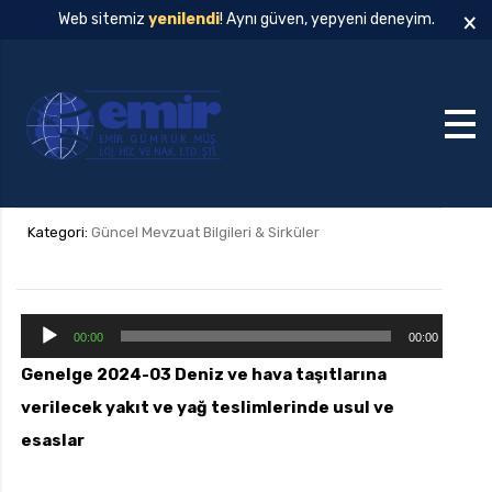
×
Web sitemiz
yenilendi
! Aynı güven, yepyeni deneyim.
Kategori:
Güncel Mevzuat Bilgileri & Sirküler
S
00:00
00:00
e
Genelge 2024-03 Deniz ve hava taşıtlarına
s
verilecek yakıt ve yağ teslimlerinde usul ve
o
y
esaslar
n
a