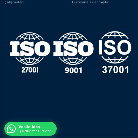
çalışmaları.
Listesine eklenmiştir.
Vesile Ateş
İş Geliştirme Direktörü