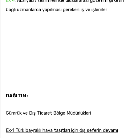
Ek 4
: Akaryakıt teslimlerinde uluslararası gözetim şirketine
bağlı uzmanlarca yapılması gereken iş ve işlemler
DAĞITIM:
Gümrük ve Dış Ticaret Bölge Müdürlükleri
Ek-1
Türk bayraklı hava taşıtları için dış seferin devamı