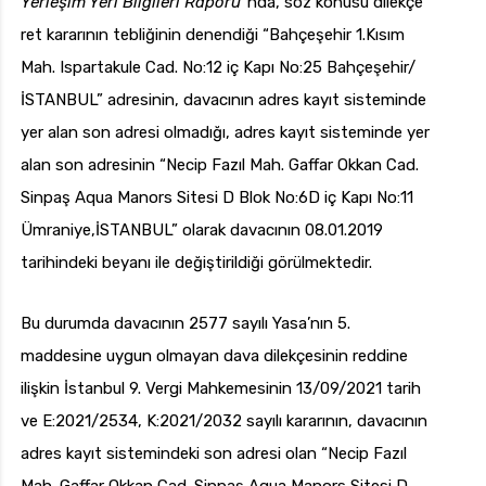
Yerleşim Yeri Bilgileri Raporu”
nda, söz konusu dilekçe
ret kararının tebliğinin denendiği “Bahçeşehir 1.Kısım
Mah. Ispartakule Cad. No:12 iç Kapı No:25 Bahçeşehir/
İSTANBUL” adresinin, davacının adres kayıt sisteminde
yer alan son adresi olmadığı, adres kayıt sisteminde yer
alan son adresinin “Necip Fazıl Mah. Gaffar Okkan Cad.
Sinpaş Aqua Manors Sitesi D Blok No:6D iç Kapı No:11
Ümraniye,İSTANBUL” olarak davacının 08.01.2019
tarihindeki beyanı ile değiştirildiği görülmektedir.
Bu durumda davacının 2577 sayılı Yasa’nın 5.
maddesine uygun olmayan dava dilekçesinin reddine
ilişkin İstanbul 9. Vergi Mahkemesinin 13/09/2021 tarih
ve E:2021/2534, K:2021/2032 sayılı kararının, davacının
adres kayıt sistemindeki son adresi olan “Necip Fazıl