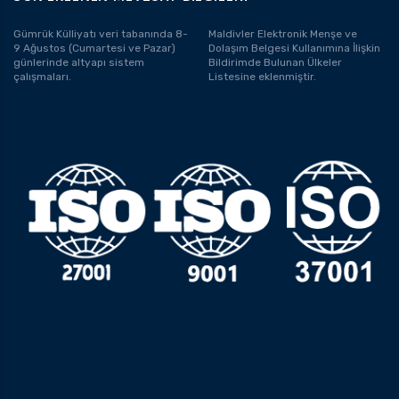
Gümrük Külliyatı veri tabanında 8-
Maldivler Elektronik Menşe ve
9 Ağustos (Cumartesi ve Pazar)
Dolaşım Belgesi Kullanımına İlişkin
günlerinde altyapı sistem
Bildirimde Bulunan Ülkeler
çalışmaları.
Listesine eklenmiştir.