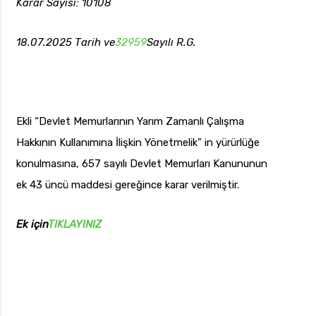
Karar Sayısı: 10108
18.07.2025 Tarih ve
32959
Sayılı R.G.
uk.com
Pzt — Cmt: 09:00 — 18:00
Ekli “Devlet Memurlarının Yarım Zamanlı Çalışma
Hakkının Kullanımına İlişkin Yönetmelik” in yürürlüğe
konulmasına, 657 sayılı Devlet Memurları Kanununun
ek 43 üncü maddesi gereğince karar verilmiştir.
Ek için
TIKLAYINIZ