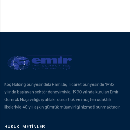
Koç Holding bünyesindeki Ram Dış Ticaret bünyesinde 1982
yılında başlayan sektör deneyimiyle, 1990 yılında kurulan Emir
Gümrük Müşavirliği; iş ahlakı, dürüstlük ve müşteri odaklılık
ilkeleriyle 40 yılı aşkın gümrük müşavirliği hizmeti sunmaktadır.
HUKUKI METINLER