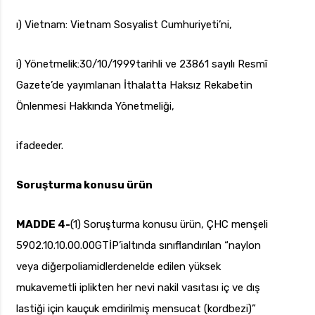
ı) Vietnam: Vietnam Sosyalist Cumhuriyeti’ni,
i) Yönetmelik:30/10/1999tarihli ve 23861 sayılı Resmî
Gazete’de yayımlanan İthalatta Haksız Rekabetin
Önlenmesi Hakkında Yönetmeliği,
ifadeeder.
Soruşturma konusu ürün
MADDE 4-
(1) Soruşturma konusu ürün, ÇHC menşeli
5902.10.10.00.00GTİP’ialtında sınıflandırılan “naylon
veya diğerpoliamidlerdenelde edilen yüksek
mukavemetli iplikten her nevi nakil vasıtası iç ve dış
lastiği için kauçuk emdirilmiş mensucat (kordbezi)”