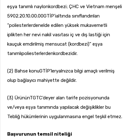
eşya tanımlı naylonkordbezi; ÇHC ve Vietnam menşeli
5902.20.10.00.00GTİP’ialtında sınıflandırılan
“poliesterlerdenelde edilen yüksek mukavemetli
iplikten her nevi nakil vasıtası iç ve dış lastiği için
kauçuk emdirilmiş mensucat (kordbezi)” eşya
tanımlıpoliesterlerdenkordbezidir.
(2) Bahse konuGTİP’leryalnızca bilgi amaçlı verilmiş
olup bağlayıcı mahiyette değildir.
(3) ÜrününTGTC’deyer alan tarife pozisyonunda
ve/veya eşya tanımında yapılacak değişiklikler bu
Tebliğ hükümlerinin uygulanmasına engel teşkil etmez.
Başvurunun temsil niteliği