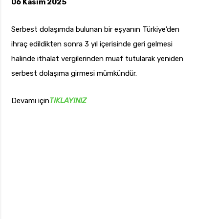
06 Kasım 2025
Serbest dolaşımda bulunan bir eşyanın Türkiye’den
ihraç edildikten sonra 3 yıl içerisinde geri gelmesi
uk.com
Pzt — Cmt: 09:00 — 18:00
halinde ithalat vergilerinden muaf tutularak yeniden
serbest dolaşıma girmesi mümkündür.
Devamı için
TIKLAYINIZ