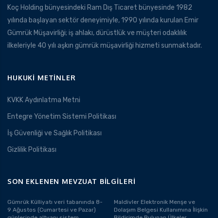
Koç Holding bünyesindeki Ram Dış Ticaret bünyesinde 1982
yılında başlayan sektör deneyimiyle, 1990 yılında kurulan Emir
Gümrük Müşavirliği; iş ahlakı, dürüstlük ve müşteri odaklılık
ilkeleriyle 40 yılı aşkın gümrük müşavirliği hizmeti sunmaktadır.
HUKUKI METINLER
KVKK Aydınlatma Metni
Entegre Yönetim Sistemi Politikası
İş Güvenliği ve Sağlık Politikası
Gizlilik Politikası
SON EKLENEN MEVZUAT BILGILERI
Gümrük Külliyatı veri tabanında 8-
Maldivler Elektronik Menşe ve
9 Ağustos (Cumartesi ve Pazar)
Dolaşım Belgesi Kullanımına İlişkin
günlerinde altyapı sistem
Bildirimde Bulunan Ülkeler