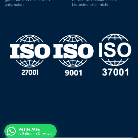
çalışmaları.
Listesine eklenmiştir.
Vesile Ateş
İş Geliştirme Direktörü