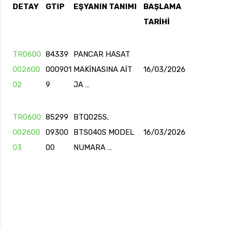
DETAY
GTIP
EŞYANIN TANIMI
BAŞLAMA
TARİHİ
uk.com
Pzt — Cmt: 09:00 — 18:00
TR0600
84339
PANCAR HASAT
002600
000901
MAKİNASINA AİT
16/03/2026
02
9
JA …
TR0600
85299
BTQ025S,
002600
09300
BTS040S MODEL
16/03/2026
03
00
NUMARA …