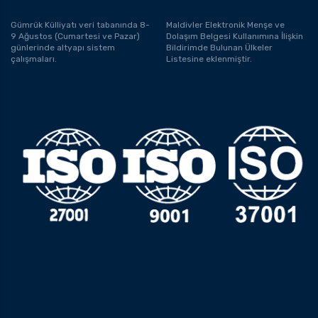
Gümrük Külliyatı veri tabanında 8-
Maldivler Elektronik Menşe ve
9 Ağustos (Cumartesi ve Pazar)
Dolaşım Belgesi Kullanımına İlişkin
günlerinde altyapı sistem
Bildirimde Bulunan Ülkeler
çalışmaları.
Listesine eklenmiştir.