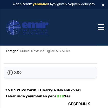
×
Web sitemiz
yenilendi
! Aynı güven, yepyeni deneyim.
Kategori:
Güncel Mevzuat Bilgileri & Sirküler
0:00
16.03.2026 tarihi itibariyle Bakanlık veri
tabanında yayımlanan yeni
BTB
’ler
GEÇERLİLİK