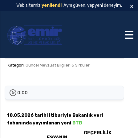
×
Web sitemiz
yenilendi
! Aynı güven, yepyeni deneyim.
Kategori:
Güncel Mevzuat Bilgileri & Sirküler
0:00
18.05.2026 tarihi itibariyle Bakanlık veri
tabanında yayımlanan yeni
BTB
GEÇERLİLİK
EŞYANIN