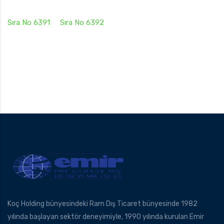
Sıra No 6391
Sıra No 6392
Koç Holding bünyesindeki Ram Dış Ticaret bünyesinde 1982
yılında başlayan sektör deneyimiyle, 1990 yılında kurulan Emir