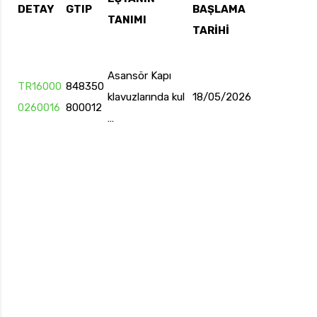
DETAY
GTIP
BAŞLAMA
TANIMI
TARİHİ
uk.com
Pzt — Cmt: 09:00 — 18:00
Asansör Kapı
TR16000
848350
klavuzlarında kul
18/05/2026
0260016
800012
…