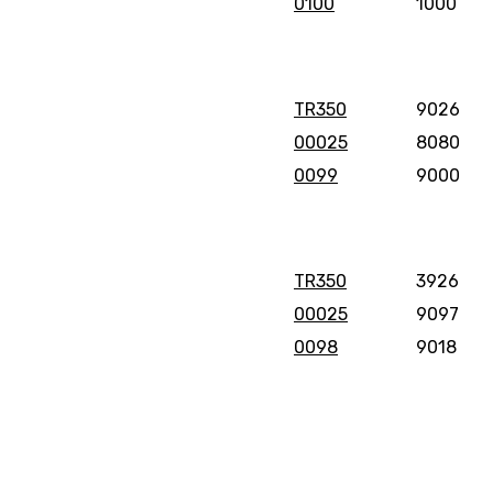
0100
1000
TR350
9026
00025
8080
0099
9000
TR350
3926
00025
9097
0098
9018