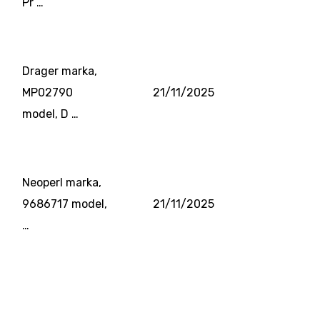
Pr …
Drager marka,
MP02790
21/11/2025
model, D …
Neoperl marka,
9686717 model,
21/11/2025
…