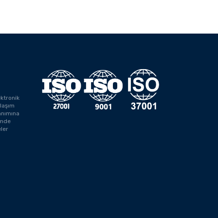
ektronik
laşım
anımına
rimde
ler