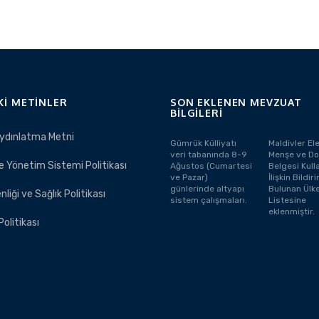
KI METINLER
SON EKLENEN MEVZUAT
BILGILERI
ydınlatma Metni
Gümrük Külliyatı
Maldivler El
veri tabanında 8-9
Menşe ve Do
e Yönetim Sistemi Politikası
Ağustos (Cumartesi
Belgesi Kull
ve Pazar)
İlişkin Bildi
günlerinde altyapı
Bulunan Ülke
nliği ve Sağlık Politikası
sistem çalışmaları.
Listesine
eklenmiştir.
 Politikası