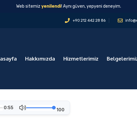
Web sitemiz
yenilendi
! Aynı güven, yepyeni deneyim.
+90 212 442 28 86
info@
asayfa
Hakkımızda
Hizmetlerimiz
Belgelerimi
0:55
100