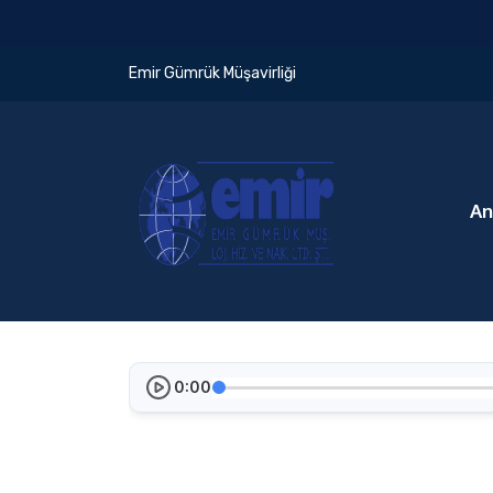
Emir Gümrük Müşavirliği
An
0:00