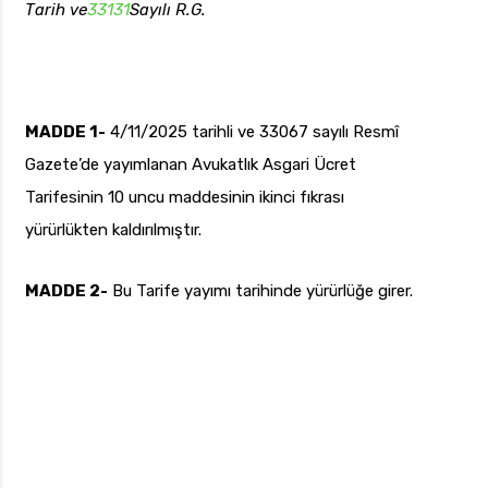
Tarih ve
33131
Sayılı R.G.
uk.com
Pzt — Cmt: 09:00 — 18:00
MADDE 1-
4/11/2025 tarihli ve 33067 sayılı Resmî
Gazete’de yayımlanan Avukatlık Asgari Ücret
Tarifesinin 10 uncu maddesinin ikinci fıkrası
yürürlükten kaldırılmıştır.
MADDE 2-
Bu Tarife yayımı tarihinde yürürlüğe girer.